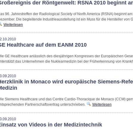
Großereignis der Röntgenwelt: RSNA 2010 beginnt 
as 96. Jahrestreffen der Radiological Society of North America (RSNA) beginnt a
ezember. Die begleitende Industrieausstellung ist ein Muss für die Hersteller von
Weiterlesen
2.10.2010
GE Healthcare auf dem EANM 2010
ie GE Healthcare anlässlich des diesjährigen Kongresses der Europäischen Gesell
nterstützt das Unternehmen die Nuklearmedizin bei der Früherkennung von Krank
3.09.2010
Herzklinik in Monaco wird europäische Siemens-Refer
Medizin
ie Siemens Healthcare und das Centre Cardio-Thoracique de Monaco (CCM) geme
ntsprechenden Partnerschaftsvertrag unterschrieben.
Weiterlesen
0.09.2010
Einsatz von Videos in der Medizintechnik