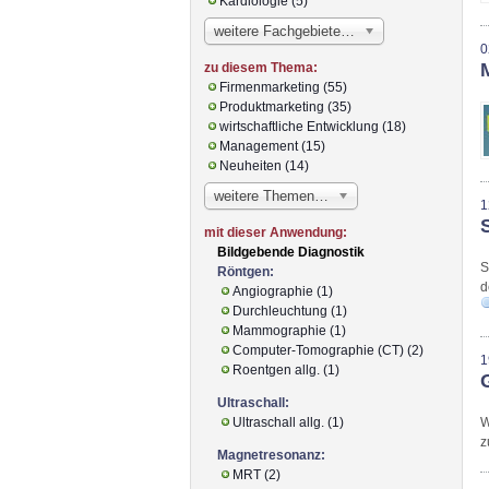
Kardiologie (5)
weitere Fachgebiete…
0
zu diesem Thema:
Firmenmarketing (55)
Produktmarketing (35)
wirtschaftliche Entwicklung (18)
Management (15)
Neuheiten (14)
weitere Themen…
1
mit dieser Anwendung:
Bildgebende Diagnostik
S
Röntgen:
d
Angiographie (1)
Durchleuchtung (1)
Mammographie (1)
Computer-Tomographie (CT) (2)
1
Roentgen allg. (1)
Ultraschall:
Ultraschall allg. (1)
W
z
Magnetresonanz:
MRT (2)