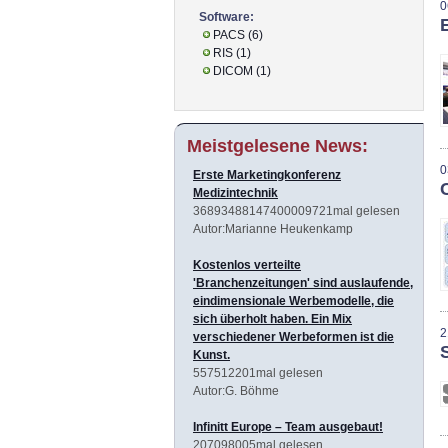
0
Software:
PACS (6)
RIS (1)
DICOM (1)
Meistgelesene News:
0
Erste Marketingkonferenz
Medizintechnik
36893488147400009721mal gelesen
Autor:Marianne Heukenkamp
Kostenlos verteilte
'Branchenzeitungen' sind auslaufende,
eindimensionale Werbemodelle, die
sich überholt haben. Ein Mix
2
verschiedener Werbeformen ist die
Kunst.
557512201mal gelesen
Autor:G. Böhme
Infinitt Europe – Team ausgebaut!
207098005mal gelesen