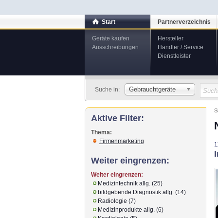
Start
Partnerverzeichnis
Geräte kaufen
Hersteller
Ausschreibungen
Händler / Service
Dienstleister
Gebrauchtgeräte
Suche in:
S
Aktive Filter:
Thema:
Firmenmarketing
1
Weiter eingrenzen:
Weiter eingrenzen:
Medizintechnik allg. (25)
bildgebende Diagnostik allg. (14)
Radiologie (7)
Medizinprodukte allg. (6)