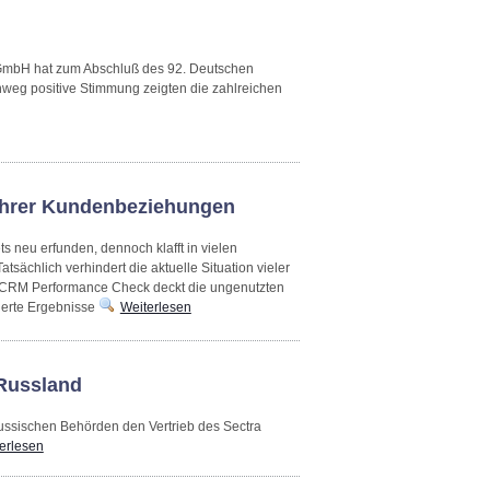
e GmbH hat zum Abschluß des 92. Deutschen
hweg positive Stimmung zeigten die zahlreichen
 Ihrer Kundenbeziehungen
 neu erfunden, dennoch klafft in vielen
sächlich verhindert die aktuelle Situation vieler
 CRM Performance Check deckt die ungenutzten
ierte Ergebnisse
Weiterlesen
Russland
russischen Behörden den Vertrieb des Sectra
erlesen