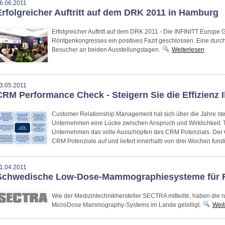
6.06.2011
Erfolgreicher Auftritt auf dem DRK 2011 in Hamburg
Erfolgreicher Auftritt auf dem DRK 2011 - Die INFINITT Europ
Röntgenkongresses ein positives Fazit geschlossen. Eine durc
Besucher an beiden Ausstellungstagen.
Weiterlesen
3.05.2011
CRM Performance Check - Steigern Sie die Effizienz
Customer Relationship Management hat sich über die Jahre stets
Unternehmen eine Lücke zwischen Anspruch und Wirklichkeit. Tat
Unternehmen das volle Ausschöpfen des CRM Potenzials. Der
CRM Potenziale auf und liefert innerhalb von drei Wochen fund
1.04.2011
Schwedische Low-Dose-Mammographiesysteme für 
Wie der Medizintechnikhersteller SECTRA mitteilte, haben die 
MicroDose Mammography-Systems im Lande gebilligt.
Weit