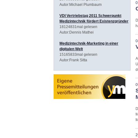
0
Autor:Michael Plumbaum
VDI Vertriebstag 2011 Schwerpunkt
D
Medizintechnik fördert Existenzgründer
h
18124831mal gelesen
Autor:Dennis Mathei
0
Medizintechnik-Marketing in einer
digitalen Welt
15165833mal gelesen
A
Autor:Frank Sitta
U
d
0
D
M
M
2