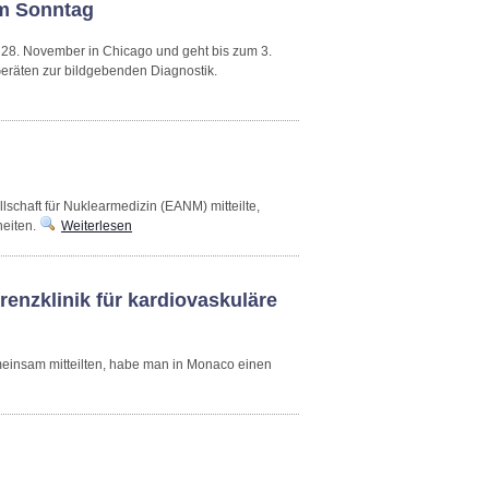
am Sonntag
m 28. November in Chicago und geht bis zum 3.
 Geräten zur bildgebenden Diagnostik.
schaft für Nuklearmedizin (EANM) mitteilte,
heiten.
Weiterlesen
enzklinik für kardiovaskuläre
insam mitteilten, habe man in Monaco einen