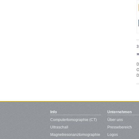
3
D
O
D
Info
Unternehmen
Computertomographie (CT)
Über uns
Ultraschall
Pressebereich
Magnetresonanztomographie
Logos