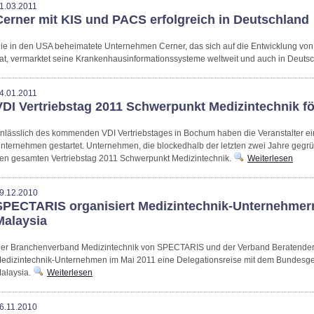
1.03.2011
Cerner mit KIS und PACS erfolgreich in Deutschland
ie in den USA beheimatete Unternehmen Cerner, das sich auf die Entwicklung von 
at, vermarktet seine Krankenhausinformationssysteme weltweit und auch in Deutsc
4.01.2011
VDI Vertriebstag 2011 Schwerpunkt Medizintechnik f
nlässlich des kommenden VDI Vertriebstages in Bochum haben die Veranstalter ein
nternehmen gestartet. Unternehmen, die blockedhalb der letzten zwei Jahre gegr
en gesamten Vertriebstag 2011 Schwerpunkt Medizintechnik.
Weiterlesen
9.12.2010
SPECTARIS organisiert Medizintechnik-Unternehmer
Malaysia
er Branchenverband Medizintechnik von SPECTARIS und der Verband Beratender In
edizintechnik-Unternehmen im Mai 2011 eine Delegationsreise mit dem Bundesge
alaysia.
Weiterlesen
6.11.2010