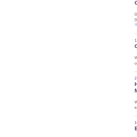
D
D
1
W
u
2
W
e
1