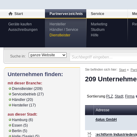
Start
Partnerverzeichnis
Service
Me
Geräte kaufen
Hersteller
Marketing
Re
Ausschreibungen
Händler / Service
Studium
Dienstleister
Hilfe
Suche in:
Sie befinden sich hier:
Start
Part
Unternehmen finden:
209 Unternehmen
mit dieser Branche:
Dienstleister (209)
Servicebetrieb (27)
Sortierung
PLZ
,
Stadt
,
Firma
Händler (20)
Hersteller (17)
Adresse
aus dieser Stadt:
4plus GmbH
Hamburg (6)
Essen (5)
Berlin (5)
:echtform Industriedesi
Halle (Saale) (5)