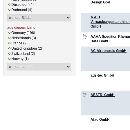
Design GbR
Düsseldorf (4)
Dortmund (4)
A & D
Verpackungsmaschine
GmbH
aus diesem Land:
Germany (196)
AAAA Spedition Rhenus
Netherlands (3)
Data GmbH
France (2)
United Kingdom (2)
AC Aircontrols GmbH
Switzerland (2)
Norway (1)
ads-tec GmbH
AESTRI GmbH
Afag GmbH