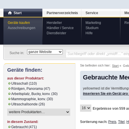
Start
Partnerverzeichnis
Service
Me
Geräte kaufen
Hersteller
Marketing
Re
Ausschreibungen
Händler / Service
Studium
Dienstleister
Hilfe
Suche in:
Sie befinden sich hier:
Start
Geb
Geräte finden:
Gebrauchte Med
aus dieser Produktart:
Ultraschall (110)
yellowmed ist die Vermittlun
Röntgen, Panorama (47)
inserieren Sie ein Gerät pr
Arbeitsplatz, Bucky, konv. (30)
Mammographie, konv. (30)
Ultraschallsonde (26)
Ergebnisse von 559 a
Sortierung nach:
Preis
,
Titel
,
H
in diesem Zustand:
Gebraucht (471)