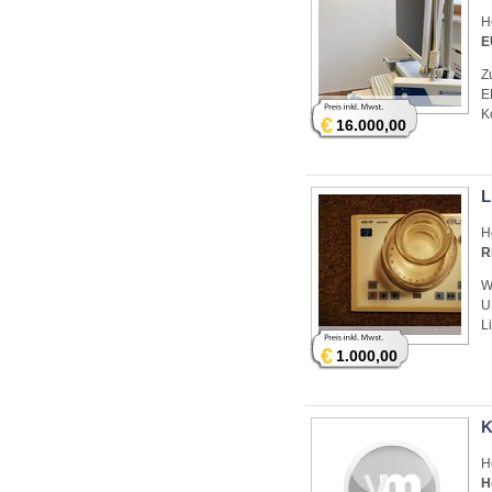
H
E
Z
E
K
€
16.000,00
L
H
R
W
U
L
€
1.000,00
K
H
H