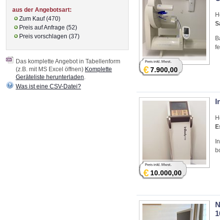
aus der Angebotsart:
H
Zum Kauf (470)
S
Preis auf Anfrage (52)
Preis vorschlagen (37)
B
fe
Das komplette Angebot in Tabellenform
€
(z.B. mit MS Excel öffnen)
Komplette
7.900,00
Geräteliste herunterladen
.
Was ist eine CSV-Datei?
I
H
E
I
b
€
10.000,00
N
1