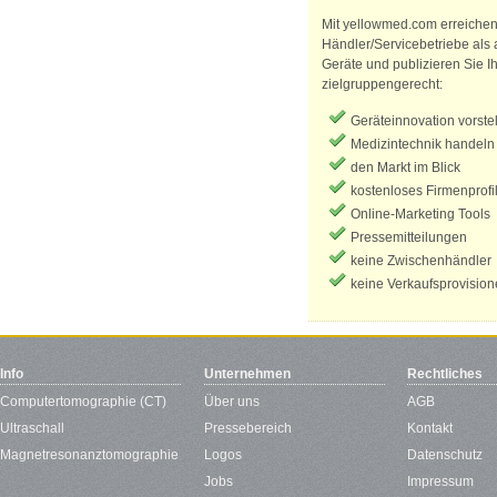
Mit yellowmed.com erreichen 
Händler/Servicebetriebe als 
Geräte und publizieren Sie Ih
zielgruppengerecht:
Geräteinnovation vorste
Medizintechnik handeln
den Markt im Blick
kostenloses Firmenprofi
Online-Marketing Tools
Pressemitteilungen
keine Zwischenhändler
keine Verkaufsprovisio
Info
Unternehmen
Rechtliches
Computertomographie (CT)
Über uns
AGB
Ultraschall
Pressebereich
Kontakt
Magnetresonanztomographie
Logos
Datenschutz
Jobs
Impressum