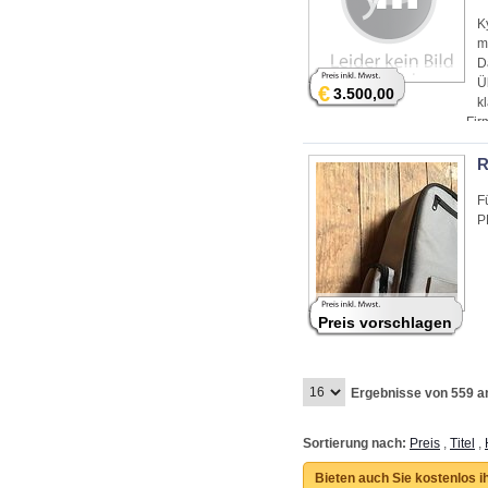
K
m
D
Ü
€
3.500,00
k
Fir
R
F
P
Preis vorschlagen
Ergebnisse von 559 a
Sortierung nach:
Preis
,
Titel
,
Bieten auch Sie kostenlos i