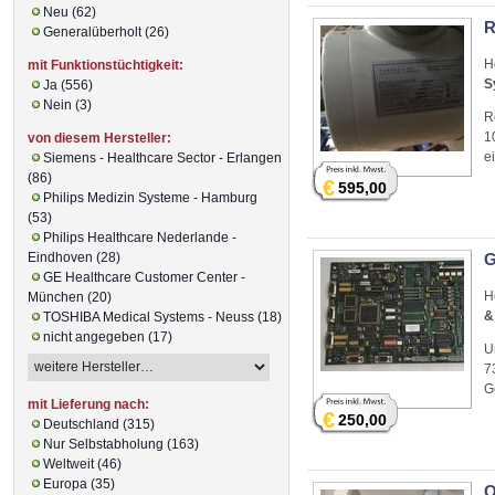
Neu (62)
R
Generalüberholt (26)
H
mit Funktionstüchtigkeit:
S
Ja (556)
Nein (3)
R
1
von diesem Hersteller:
e
Siemens - Healthcare Sector - Erlangen
(86)
€
595,00
Philips Medizin Systeme - Hamburg
(53)
Philips Healthcare Nederlande -
Eindhoven (28)
G
GE Healthcare Customer Center -
H
München (20)
&
TOSHIBA Medical Systems - Neuss (18)
nicht angegeben (17)
U
7
G
mit Lieferung nach:
€
250,00
Deutschland (315)
Nur Selbstabholung (163)
Weltweit (46)
Europa (35)
O