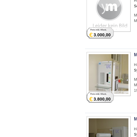
H
S
M
M
€
3.000,00
M
H
S
M
M
1
€
3.800,00
M
H
S