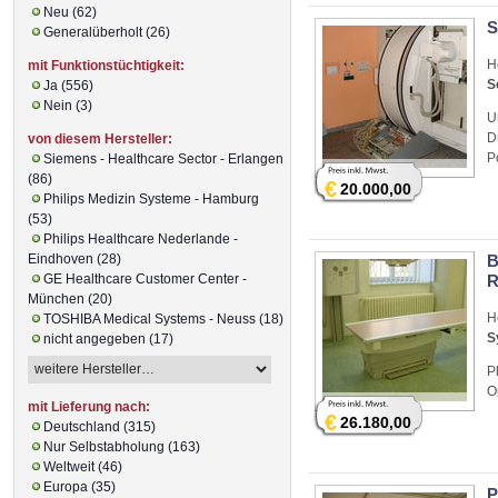
Neu (62)
S
Generalüberholt (26)
H
mit Funktionstüchtigkeit:
S
Ja (556)
Nein (3)
U
D
von diesem Hersteller:
P
Siemens - Healthcare Sector - Erlangen
(86)
€
20.000,00
Philips Medizin Systeme - Hamburg
(53)
Philips Healthcare Nederlande -
Eindhoven (28)
B
GE Healthcare Customer Center -
R
München (20)
H
TOSHIBA Medical Systems - Neuss (18)
S
nicht angegeben (17)
P
O
mit Lieferung nach:
€
26.180,00
Deutschland (315)
Nur Selbstabholung (163)
Weltweit (46)
Europa (35)
P