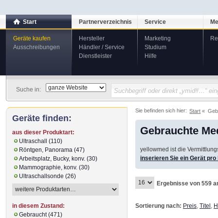
Start
Partnerverzeichnis
Service
Me
Geräte kaufen
Hersteller
Marketing
Re
Ausschreibungen
Händler / Service
Studium
Dienstleister
Hilfe
Suche in:
Sie befinden sich hier:
Start
Geb
Geräte finden:
Gebrauchte Med
aus dieser Produktart:
Ultraschall (110)
yellowmed ist die Vermittlun
Röntgen, Panorama (47)
inserieren Sie ein Gerät pr
Arbeitsplatz, Bucky, konv. (30)
Mammographie, konv. (30)
Ultraschallsonde (26)
Ergebnisse von 559 a
Sortierung nach:
Preis
,
Titel
,
H
in diesem Zustand:
Gebraucht (471)