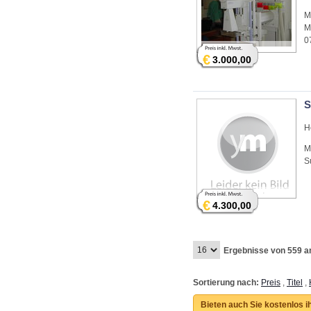
M
M
0
€
3.000,00
S
H
M
S
€
4.300,00
Ergebnisse von 559 a
Sortierung nach:
Preis
,
Titel
,
Bieten auch Sie kostenlos i