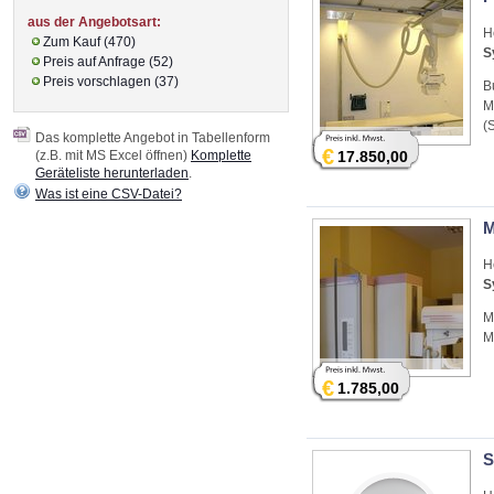
aus der Angebotsart:
H
Zum Kauf (470)
S
Preis auf Anfrage (52)
Preis vorschlagen (37)
B
M
(
Das komplette Angebot in Tabellenform
€
(z.B. mit MS Excel öffnen)
Komplette
17.850,00
Geräteliste herunterladen
.
Was ist eine CSV-Datei?
M
H
S
M
M
€
1.785,00
S