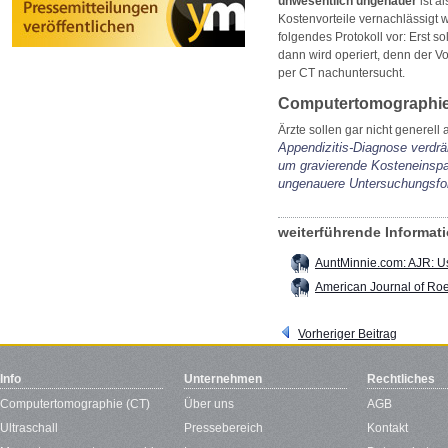
unwesentlich ungenauer
ist a
Kostenvorteile vernachlässigt
folgendes Protokoll vor: Erst so
dann wird operiert, denn der V
per CT nachuntersucht.
Computertomographie 
Ärzte sollen gar nicht generell
Appendizitis-Diagnose verdrä
um gravierende Kosteneinspar
ungenauere Untersuchungsfor
weiterführende Informa
AuntMinnie.com: AJR: Us
American Journal of Ro
Vorheriger Beitrag
Info
Unternehmen
Rechtliches
Computertomographie (CT)
Über uns
AGB
Ultraschall
Pressebereich
Kontakt