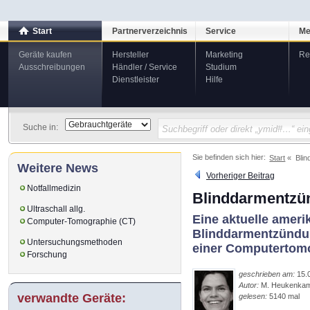
Start
Partnerverzeichnis
Service
Me
Geräte kaufen
Hersteller
Marketing
Re
Ausschreibungen
Händler / Service
Studium
Dienstleister
Hilfe
Suche in:
Sie befinden sich hier:
Start
Blin
Weitere News
Vorheriger Beitrag
Notfallmedizin
Blinddarmentzün
Ultraschall allg.
Eine aktuelle ameri
Computer-Tomographie (CT)
Blinddarmentzündun
Untersuchungsmethoden
einer Computertomo
Forschung
geschrieben am:
15.
Autor:
M. Heukenka
verwandte Geräte:
gelesen:
5140 mal