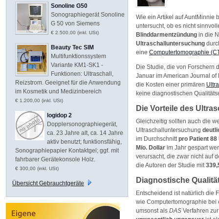
Sonoline G50
Sonographiegerät Sonoline
Wie ein Artikel auf AuntMinnie
G 50 von Siemens
untersucht, ob es nicht sinnvoll
€ 2.500,00 (inkl. USt)
Blinddarmentzündung
in die 
Ultraschalluntersuchung
durch
Beauty Tec SIM
eine
Computertomographie (C
Multifunktionssystem
Variante KM1-SK1 -
Die Studie, die von Forschern 
Funktionen: Ultraschall,
Januar im American Journal of R
Reizstrom. Geeignet für die Anwendung
die Kosten einer primären
Ultr
im Kosmetik und Medizinbereich
keine diagnostischen Qualität
€ 1.200,00 (inkl. USt)
Die Vorteile des Ultras
logidop 2
Gleichzeitig sollten auch die w
Dopplersonographiegerät,
Ultraschalluntersuchung
deutli
ca. 23 Jahre alt, ca. 14 Jahre
im Durchschnitt
pro Patient 88
aktiv benutzt; funktionsfähig,
Mio. Dollar
im Jahr gespart we
Sonographiepapier Kontaktgel; ggf. mit
verursacht, die zwar nicht auf
fahrbarer Gerätekonsole Holz.
die Autoren der Studie mit
339,
€ 300,00 (inkl. USt)
Diagnostische Qualitä
Übersicht Gebrauchtgeräte
Entscheidend ist natürlich die
wie Computertomographie bei ei
umsonst als
DAS
Verfahren zur 