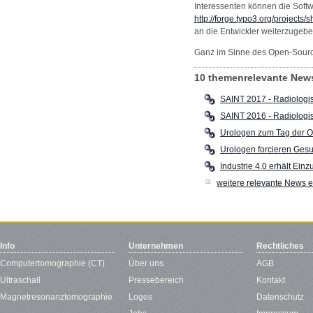
Interessenten können die Soft
http://forge.typo3.org/projects
an die Entwickler weiterzugeb
Ganz im Sinne des Open-Source-
10 themenrelevante New
SAINT 2017 - Radiologis
SAINT 2016 - Radiologis
Urologen zum Tag der 
Urologen forcieren Gesu
Industrie 4.0 erhält Ei
weitere relevante News 
Info
Unternehmen
Rechtliches
Computertomographie (CT)
Über uns
AGB
Ultraschall
Pressebereich
Kontakt
Magnetresonanztomographie
Logos
Datenschutz