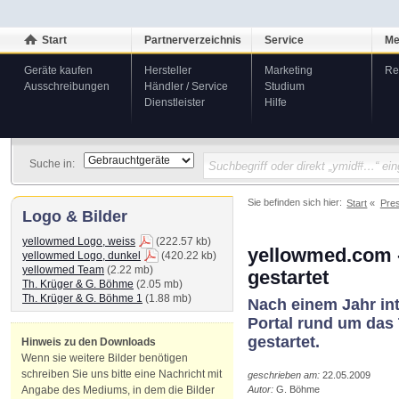
Start
Partnerverzeichnis
Service
Me
Geräte kaufen
Hersteller
Marketing
Re
Ausschreibungen
Händler / Service
Studium
Dienstleister
Hilfe
Suche in:
Sie befinden sich hier:
Start
Pre
Logo & Bilder
yellowmed Logo, weiss
(222.57 kb)
yellowmed.com -
yellowmed Logo, dunkel
(420.22 kb)
yellowmed Team
(2.22 mb)
gestartet
Th. Krüger & G. Böhme
(2.05 mb)
Th. Krüger & G. Böhme 1
(1.88 mb)
Nach einem Jahr int
Portal rund um das 
gestartet.
Hinweis zu den Downloads
Wenn sie weitere Bilder benötigen
schreiben Sie uns bitte eine Nachricht mit
geschrieben am:
22.05.2009
Autor:
G. Böhme
Angabe des Mediums, in dem die Bilder