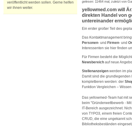
gelesen:
11464 mal, zuletzt von Ga
veröffentlicht werden sollen. Gerne helfen
wir ihnen weiter.
yellowmed.com will Är
direkten Handel von 
untereinander ermögli
Ein erster großer Teil des gep
Das Kontaktmanagement bringt 
Personen
- und
Firmen
- und
Or
Interessenten sie hier finden 
Für Firmen besteht die Möglich
Newsbereich
auf neue Angebo
Stellenanzeigen
werden im plat
Damit sind die grundlegenden B
komplettieren werden: der
Sho
Funktion Vergleichen – Wissen
Das yellowmed-Team hat mit se
beim "Gründerwettbewerb - Mit 
IT-Bereich ausgezeichnet. Nicht
von TYPO3, einem freien Cont
CRUD, die eine ungekannt schn
Bibliotheksbeständen eingesetz