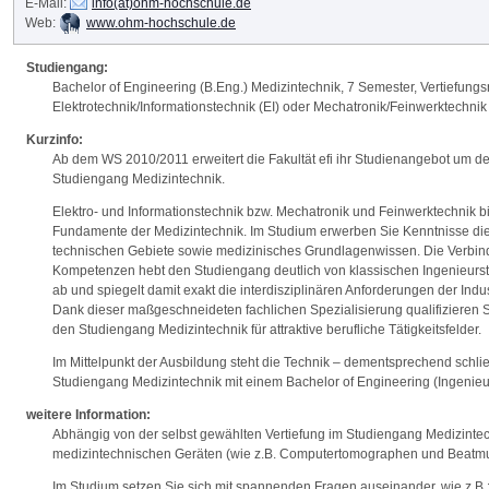
E-Mail:
info(at)ohm-hochschule.de
Web:
www.ohm-hochschule.de
Studiengang:
Bachelor of Engineering (B.Eng.) Medizintechnik, 7 Semester, Vertiefungs
Elektrotechnik/Informationstechnik (EI) oder Mechatronik/Feinwerktechnik
Kurzinfo:
Ab dem WS 2010/2011 erweitert die Fakultät efi ihr Studienangebot um 
Studiengang Medizintechnik.
Elektro- und Informationstechnik bzw. Mechatronik und Feinwerktechnik b
Fundamente der Medizintechnik. Im Studium erwerben Sie Kenntnisse di
technischen Gebiete sowie medizinisches Grundlagenwissen. Die Verbin
Kompetenzen hebt den Studiengang deutlich von klassischen Ingenieur
ab und spiegelt damit exakt die interdisziplinären Anforderungen der Indus
Dank dieser maßgeschneideten fachlichen Spezialisierung qualifizieren S
den Studiengang Medizintechnik für attraktive berufliche Tätigkeitsfelder.
Im Mittelpunkt der Ausbildung steht die Technik – dementsprechend schli
Studiengang Medizintechnik mit einem Bachelor of Engineering (Ingenieur
weitere Information:
Abhängig von der selbst gewählten Vertiefung im Studiengang Medizintec
medizintechnischen Geräten (wie z.B. Computertomographen und Beatmu
Im Studium setzen Sie sich mit spannenden Fragen auseinander, wie z.B