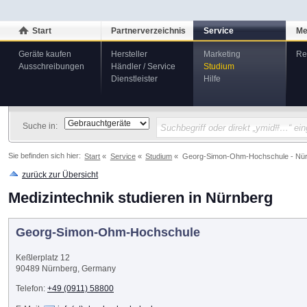
Start
Partnerverzeichnis
Service
Me
Geräte kaufen
Hersteller
Marketing
Re
Ausschreibungen
Händler / Service
Studium
Dienstleister
Hilfe
Suche in:
Sie befinden sich hier:
Start
Service
Studium
Georg-Simon-Ohm-Hochschule - Nü
zurück zur Übersicht
Medizintechnik studieren in Nürnberg
Georg-Simon-Ohm-Hochschule
Keßlerplatz 12
90489
Nürnberg
,
Germany
Telefon:
+49 (0911) 58800