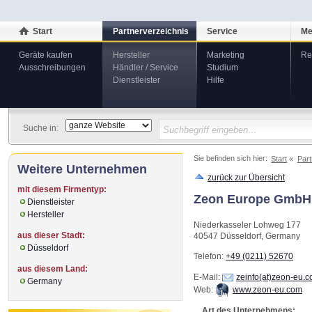
Start
Partnerverzeichnis
Service
Me
Geräte kaufen
Hersteller
Marketing
Re
Ausschreibungen
Händler / Service
Studium
Dienstleister
Hilfe
Suche in:
Sie befinden sich hier:
Start
Part
Weitere Unternehmen
zurück zur Übersicht
mit diesem Firmentyp:
Zeon Europe GmbH
Dienstleister
Hersteller
Niederkasseler Lohweg 177
aus dieser Stadt:
40547
Düsseldorf
,
Germany
Düsseldorf
Telefon:
+49 (0211) 52670
aus diesem Land:
E-Mail:
zeinfo(at)zeon-eu.
Germany
Web:
www.zeon-eu.com
Art des Unternehmens: