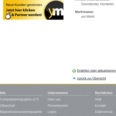
Dienstleister, Hersteller
Marktstatus:
am Markt
Erstellen oder aktualisiere
zurück zur Übersicht
Info
Unternehmen
Rechtliches
Computertomographie (CT)
Über uns
AGB
Ultraschall
Pressebereich
Kontakt
Magnetresonanztomographie
Logos
Datenschutz