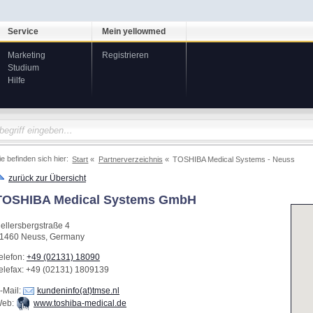
Service
Mein yellowmed
Marketing
Registrieren
Studium
Hilfe
ie befinden sich hier:
Start
Partnerverzeichnis
TOSHIBA Medical Systems - Neuss
zurück zur Übersicht
TOSHIBA Medical Systems GmbH
ellersbergstraße 4
1460
Neuss
,
Germany
elefon:
+49 (02131) 18090
elefax
: +49 (02131) 1809139
-Mail:
kundeninfo(at)tmse.nl
eb:
www.toshiba-medical.de