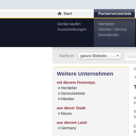
Start
Partnerverzeichnis
Geräte kaufen
Hersteller
Ausschreibungen
Händler / Service
Dienstleister
ganze Website
Suche in:
S
Weitere Unternehmen
mit diesem Firmentyp:
Hersteller
Servicebetrieb
H
Händler
4
aus dieser Stadt:
T
Neuss
T
aus diesem Land:
E
Germany
W