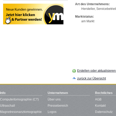
Art des Unternehmens:
Hersteller, Servicebetrie
Marktstatus:
am Markt
Erstellen oder aktualisiere
zurück zur Übersicht
Info
Unternehmen
Rechtliches
Computertomographie (CT)
Über uns
AGB
Ultraschall
Pressebereich
Kontakt
Magnetresonanztomographie
Logos
Datenschutz