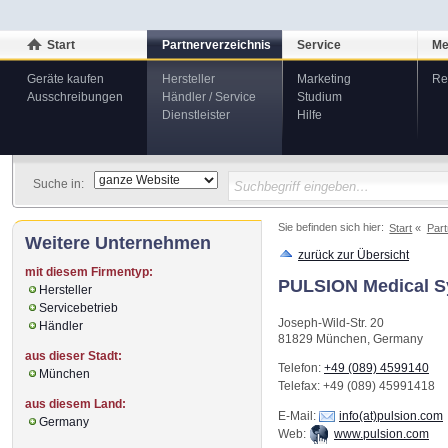
Start
Partnerverzeichnis
Service
Me
Geräte kaufen
Hersteller
Marketing
Re
Ausschreibungen
Händler / Service
Studium
Dienstleister
Hilfe
Suche in:
Sie befinden sich hier:
Start
Part
Weitere Unternehmen
zurück zur Übersicht
mit diesem Firmentyp:
PULSION Medical 
Hersteller
Servicebetrieb
Joseph-Wild-Str. 20
Händler
81829
München
,
Germany
aus dieser Stadt:
Telefon:
+49 (089) 4599140
München
Telefax
: +49 (089) 45991418
aus diesem Land:
E-Mail:
info(at)pulsion.com
Germany
Web:
www.pulsion.com