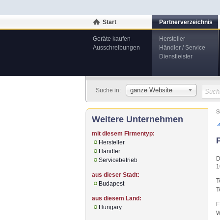
Start
Partnerverzeichnis
Geräte kaufen
Hersteller
Ausschreibungen
Händler / Service
Dienstleister
ganze Website
Suche in:
S
Weitere Unternehmen
mit diesem Firmentyp:
Hersteller
Händler
D
Servicebetrieb
1
aus dieser Stadt:
T
Budapest
T
aus diesem Land:
E
Hungary
W