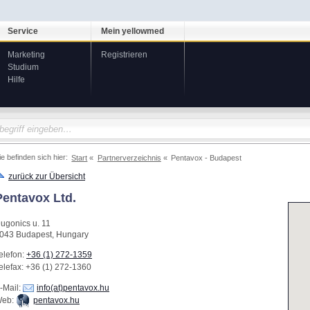
Service
Mein yellowmed
Marketing
Registrieren
Studium
Hilfe
ie befinden sich hier:
Start
Partnerverzeichnis
Pentavox - Budapest
zurück zur Übersicht
Pentavox Ltd.
ugonics u. 11
043
Budapest
,
Hungary
elefon:
+36 (1) 272-1359
elefax
: +36 (1) 272-1360
-Mail:
info(at)pentavox.hu
eb:
pentavox.hu