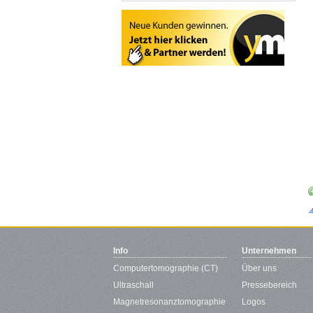
Info
Unternehmen
Computertomographie (CT)
Über uns
Ultraschall
Pressebereich
Magnetresonanztomographie
Logos