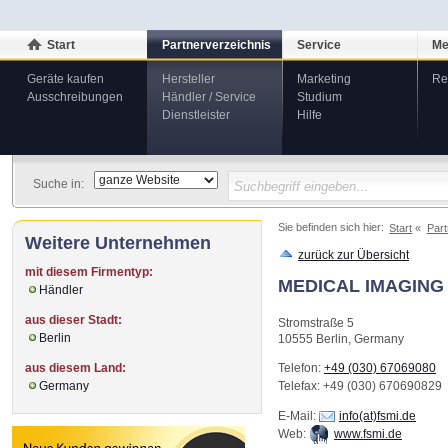
Start
Partnerverzeichnis
Service
Me
Geräte kaufen
Hersteller
Marketing
Re
Ausschreibungen
Händler / Service
Studium
Dienstleister
Hilfe
Suche in:
Sie befinden sich hier:
Start
Part
Weitere Unternehmen
zurück zur Übersicht
mit diesem Firmentyp:
MEDICAL IMAGING
Händler
aus dieser Stadt:
Stromstraße 5
Berlin
10555
Berlin
,
Germany
aus diesem Land:
Telefon:
+49 (030) 67069080
Germany
Telefax
: +49 (030) 670690829
E-Mail:
info(at)fsmi.de
Web:
www.fsmi.de