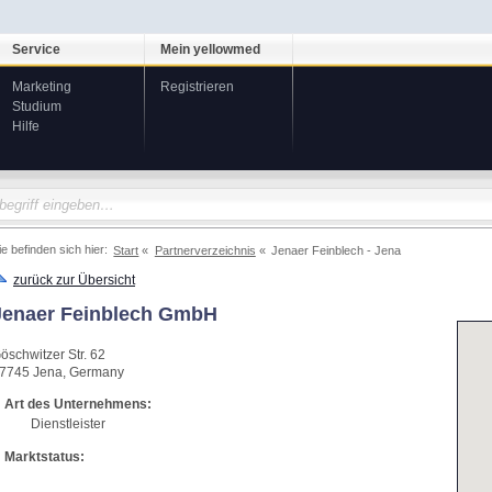
Service
Mein yellowmed
Marketing
Registrieren
Studium
Hilfe
ie befinden sich hier:
Start
Partnerverzeichnis
Jenaer Feinblech - Jena
zurück zur Übersicht
Jenaer Feinblech GmbH
öschwitzer Str. 62
7745
Jena
,
Germany
Art des Unternehmens:
Dienstleister
Marktstatus: