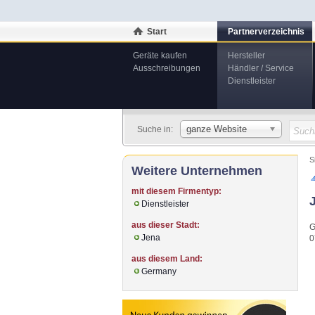
Start
Partnerverzeichnis
Geräte kaufen
Hersteller
Ausschreibungen
Händler / Service
Dienstleister
ganze Website
Suche in:
S
Weitere Unternehmen
mit diesem Firmentyp:
Dienstleister
aus dieser Stadt:
G
Jena
0
aus diesem Land:
Germany