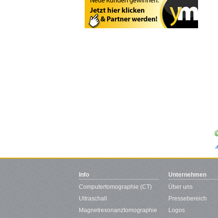
Info
Unternehmen
Computertomographie (CT)
Über uns
Ultraschall
Pressebereich
Magnetresonanztomographie
Logos