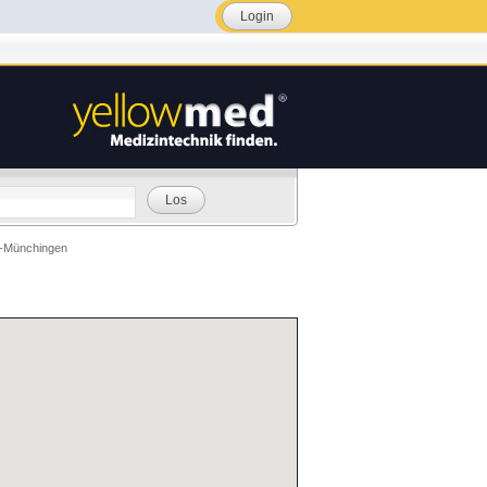
Login
Los
l-Münchingen