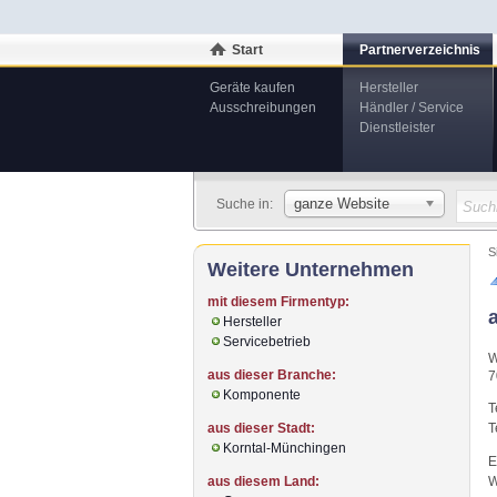
Start
Partnerverzeichnis
Geräte kaufen
Hersteller
Ausschreibungen
Händler / Service
Dienstleister
ganze Website
Suche in:
S
Weitere Unternehmen
mit diesem Firmentyp:
Hersteller
Servicebetrieb
W
aus dieser Branche:
7
Komponente
T
aus dieser Stadt:
T
Korntal-Münchingen
E
aus diesem Land:
W