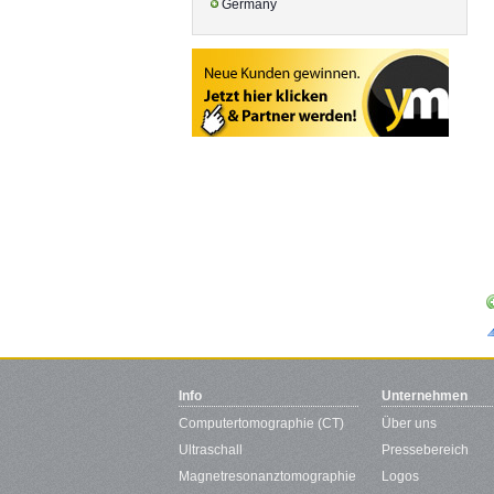
Germany
Info
Unternehmen
Computertomographie (CT)
Über uns
Ultraschall
Pressebereich
Magnetresonanztomographie
Logos