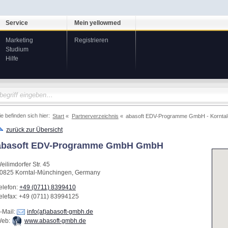
Service
Mein yellowmed
Marketing
Registrieren
Studium
Hilfe
ie befinden sich hier:
Start
Partnerverzeichnis
abasoft EDV-Programme GmbH - Kornta
zurück zur Übersicht
abasoft EDV-Programme GmbH GmbH
eilimdorfer Str. 45
0825
Korntal-Münchingen
,
Germany
elefon:
+49 (0711) 8399410
elefax
: +49 (0711) 83994125
-Mail:
info(at)abasoft-gmbh.de
eb:
www.abasoft-gmbh.de