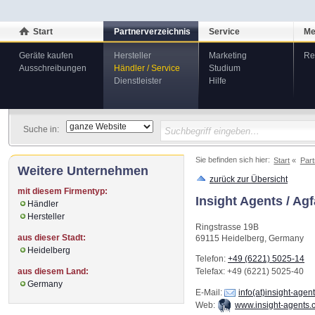
Start
Partnerverzeichnis
Service
Me
Geräte kaufen
Hersteller
Marketing
Re
Ausschreibungen
Händler / Service
Studium
Dienstleister
Hilfe
Suche in:
Sie befinden sich hier:
Start
Part
Weitere Unternehmen
zurück zur Übersicht
mit diesem Firmentyp:
Insight Agents / A
Händler
Hersteller
Ringstrasse 19B
aus dieser Stadt:
69115
Heidelberg
,
Germany
Heidelberg
Telefon:
+49 (6221) 5025-14
aus diesem Land:
Telefax
: +49 (6221) 5025-40
Germany
E-Mail:
info(at)insight-agen
Web:
www.insight-agents.