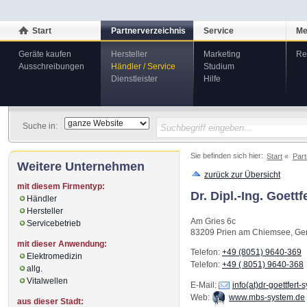
Start
Partnerverzeichnis
Service
Me
Geräte kaufen
Hersteller
Marketing
Re
Ausschreibungen
Händler / Service
Studium
Dienstleister
Hilfe
Suche in:
Sie befinden sich hier:
Start
Part
Weitere Unternehmen
zurück zur Übersicht
mit diesem Firmentyp:
Dr. Dipl.-Ing. Goet
Händler
Hersteller
Am Gries 6c
Servicebetrieb
83209
Prien am Chiemsee
,
Ge
mit dieser Anwendung:
Telefon:
+49 (8051) 9640-369
Elektromedizin
Telefon:
+49 ( 8051) 9640-368
allg.
Vitalwellen
E-Mail:
info(at)dr-goettfert
Web:
www.mbs-system.de
aus dieser Stadt: