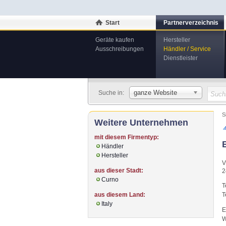
Start
Partnerverzeichnis
Geräte kaufen
Hersteller
Ausschreibungen
Händler / Service
Dienstleister
ganze Website
Suche in:
S
Weitere Unternehmen
mit diesem Firmentyp:
Händler
Hersteller
V
aus dieser Stadt:
2
Curno
T
aus diesem Land:
T
Italy
E
W