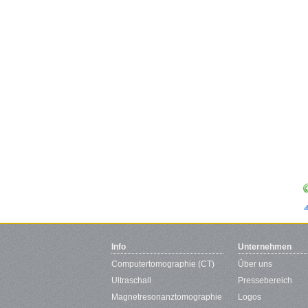
Info
Unternehmen
Computertomographie (CT)
Über uns
Ultraschall
Pressebereich
Magnetresonanztomographie
Logos