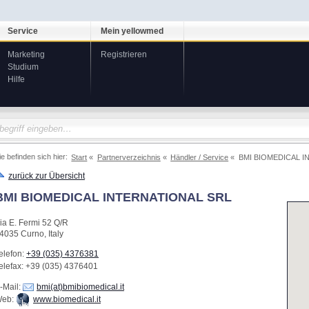
Service
Mein yellowmed
Marketing
Registrieren
Studium
Hilfe
ie befinden sich hier:
Start
Partnerverzeichnis
Händler / Service
BMI BIOMEDICAL I
zurück zur Übersicht
BMI BIOMEDICAL INTERNATIONAL SRL
ia E. Fermi 52 Q/R
4035
Curno
,
Italy
elefon:
+39 (035) 4376381
elefax
: +39 (035) 4376401
-Mail:
bmi(at)bmibiomedical.it
eb:
www.biomedical.it