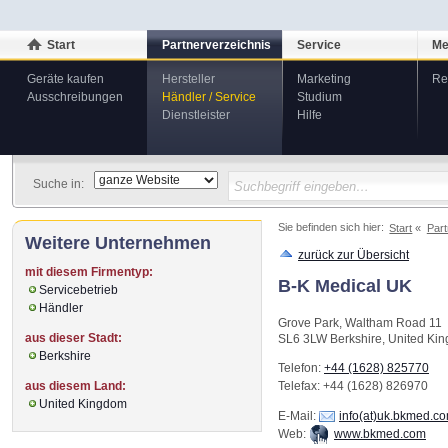
Start
Partnerverzeichnis
Service
Me
Geräte kaufen
Hersteller
Marketing
Re
Ausschreibungen
Händler / Service
Studium
Dienstleister
Hilfe
Suche in:
Sie befinden sich hier:
Start
Part
Weitere Unternehmen
zurück zur Übersicht
mit diesem Firmentyp:
B-K Medical UK
Servicebetrieb
Händler
Grove Park, Waltham Road 11
aus dieser Stadt:
SL6 3LW
Berkshire
,
United Ki
Berkshire
Telefon:
+44 (1628) 825770
aus diesem Land:
Telefax
: +44 (1628) 826970
United Kingdom
E-Mail:
info(at)uk.bkmed.c
Web:
www.bkmed.com