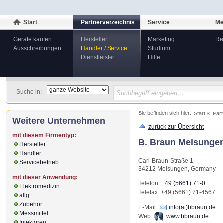
Start
Partnerverzeichnis
Service
Me
Geräte kaufen
Hersteller
Marketing
Re
Ausschreibungen
Händler / Service
Studium
Dienstleister
Hilfe
Suche in:
Sie befinden sich hier:
Start
Part
Weitere Unternehmen
zurück zur Übersicht
mit diesem Firmentyp:
B. Braun Melsunge
Hersteller
Händler
Carl-Braun-Straße 1
Servicebetrieb
34212
Melsungen
,
Germany
mit dieser Anwendung:
Telefon:
+49 (5661) 71-0
Elektromedizin
Telefax
: +49 (5661) 71-4567
allg.
Zubehör
E-Mail:
info(at)bbraun.de
Messmittel
Web:
www.bbraun.de
Injektoren