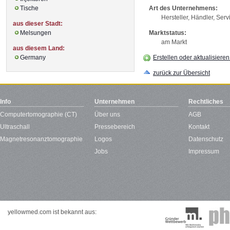
Tische
Art des Unternehmens:
Hersteller, Händler, Serv
aus dieser Stadt:
Melsungen
Marktstatus:
am Markt
aus diesem Land:
Germany
Erstellen oder aktualisiere
zurück zur Übersicht
Info
Unternehmen
Rechtliches
Computertomographie (CT)
Über uns
AGB
Ultraschall
Pressebereich
Kontakt
Magnetresonanztomographie
Logos
Datenschutz
Jobs
Impressum
yellowmed.com ist bekannt aus: