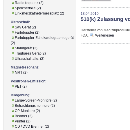
Radiofrequenz (2)
Speicherfolie (2)
Linksherzkathetermessplatz (2)
13.04.2010
510(k) Zulassung v
Ultraschall:
S/W Gerät (2)
Hersteller von Medizinprodukte
Farbdoppler (2)
FDA.
Weiterlesen
Farbdoppler-Echokardiographiegerät
(2)
Standgerät (2)
Tragbares Gerät (2)
Ultraschall allg. (2)
Magnetresonanz:
MRT (2)
Positronen-Emission:
PET (2)
Bildgebung:
Large-Screen-Monitore (2)
Betrachtungsmonitore (2)
OP-Monitore (2)
Beamer (2)
Printer (2)
CD / DVD Brenner (2)