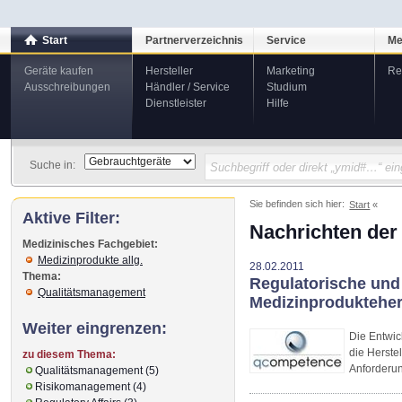
Start
Partnerverzeichnis
Service
Me
Geräte kaufen
Hersteller
Marketing
Re
Ausschreibungen
Händler / Service
Studium
Dienstleister
Hilfe
Suche in:
Sie befinden sich hier:
Start
Aktive Filter:
Nachrichten der
Medizinisches Fachgebiet:
Medizinprodukte allg.
28.02.2011
Thema:
Regulatorische un
Qualitätsmanagement
Medizinprodukteher
Weiter eingrenzen:
Die Entwic
die Herste
zu diesem Thema:
Anforderu
Qualitätsmanagement (5)
Risikomanagement (4)