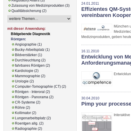
Regulatory Affairs (3)
24.01.2011
Zulassung von Medizinprodukten (3)
Effizientes QM-Sys
Qualitätssicherung (2)
vereinbaren Kooper
München u
mit dieser Anwendung:
Medizinte
Bildgebende Diagnostik
Medizinprodukten, geben heute
Röntgen:
Angiographie (1)
Bucky-Arbeitsplatz (1)
16.11.2010
Bildverstärker (1)
Entwicklung von Me
Durchleuchtung (2)
Anforderungsmana
fahrbares Röntgen (2)
Kardiologie (2)
Entwicklu
Mammographie (2)
Urologie (2)
Computer-Tomographie (CT) (2)
Röntgen - Interoral (2)
Röntgen - Panorama (2)
30.04.2010
CR-Systeme (2)
Pimp your processe
Röhre (2)
Kollimator (2)
Interaktiv
Lungenarbeitsplatz (2)
Roentgen allg. (2)
Radiographie (2)