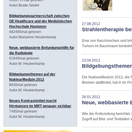
Autor:Beate Seidel
Bildgebungspartnerschaft zwischen
GE Healthcare und der Medizinischen
27.08.2012
Hochschule Hannover
Strahlentherapie be
482495mal gelesen
Autor:Marianne Heukenkamp
Eine von französischen und bri
Tumors im Bauchraum bestrahlt
Neue, webbasierte Befundungshilfe für
die Radiologie
61840mal gelesen
23.04.2012
Autor:M. Heukenkamp
Bildgebungsthemen 
Bildgebungsthemen auf der
Die NuklearMedizin 2012, die 50
NuklearMedizin 2012
Bremen stattfindet, hat in i
8830mal gelesen
Autor:M. Heukenkamp
26.01.2012
Neues Kontrastmittel macht
Neue, webbasierte B
Hirntumore im MRT genauer sichtbar
7495mal gelesen
Wie die Ärztezeitung berichtet,
Autor:M. Heukenkamp
Zugriff auf Bild- und Textdaten 