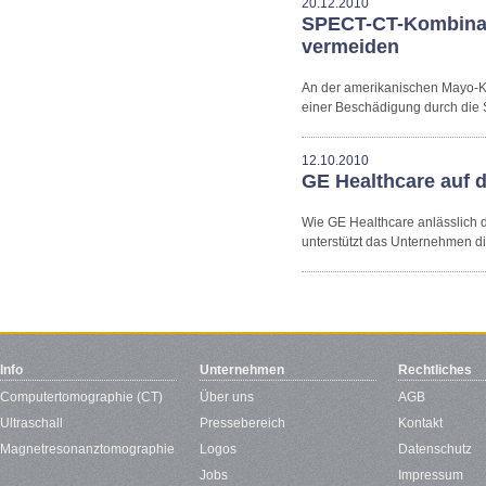
20.12.2010
SPECT-CT-Kombinat
vermeiden
An der amerikanischen Mayo-Kl
einer Beschädigung durch die 
12.10.2010
GE Healthcare auf
Wie GE Healthcare anlässlich d
unterstützt das Unternehmen d
Info
Unternehmen
Rechtliches
Computertomographie (CT)
Über uns
AGB
Ultraschall
Pressebereich
Kontakt
Magnetresonanztomographie
Logos
Datenschutz
Jobs
Impressum