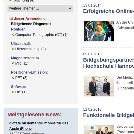
Forschung (4)
13.01.2014
Erfolgreiche Onlin
mit dieser Anwendung:
An der Uni
Bildgebende Diagnostik
„Advanced 
Röntgen:
Computer-Tomographie (CT) (1)
Ultraschall:
Ultraschall allg. (2)
09.07.2013
Magnetresonanz:
Bildgebungspartner
MRT (1)
Hochschule Hannov
Positronen-Emission:
Die Medizi
PET (3)
ihre berei
Software:
Bildgebun
HIS (1)
12.02.2013
Meistgelesene News:
Funktionelle Bildg
dictate on demand® mobile für das
Seit verg
Apple iPhone
(Positrone
4188757mal gelesen