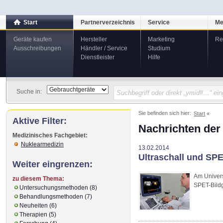
Start
Partnerverzeichnis
Service
Me
Geräte kaufen
Hersteller
Marketing
Re
Ausschreibungen
Händler / Service
Studium
Dienstleister
Hilfe
Suche in:
Sie befinden sich hier:
Start
Aktive Filter:
Nachrichten der
Medizinisches Fachgebiet:
Nuklearmedizin
13.02.2014
Ultraschall und SP
Weiter eingrenzen:
Am Univers
zu diesem Thema:
SPET-Bild
Untersuchungsmethoden (8)
Behandlungsmethoden (7)
Neuheiten (6)
Therapien (5)