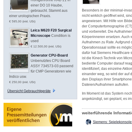
einer DO 10 Haube,
Besonders in der minimal-invas
gebraucht. Stammt aus
nicht wirklich geöffnet wird, s
einer urologischen Praxis.
angewiesen. Mit Hilfe von Bil
€ 595,00 (inkl. USt)
der Computertomographie (CT) 
Leica M620 F20 Surgical
und vorbereitet. Die Aufnahme
Microscope
Condition is
Körperinneren ersetzen. Auch 
used
Aufnahmen zu Rate. Aufgrund 
€ 12.500,00 (inkl. USt)
Operationssaal sollte es mögl
dafür hat Siemens Healthcare 
Generator CPU-Board
ist die Kinect-Technik von Micr
Unbenutztes CPU Board
bediente Computer darauf reag
ASSY 734573-03 passend
identifiziert, das einzelne Ak
für CMP Generatoren wie
einander weg, so wird der auf 
Indico usw.
den Displays ihrer Smartphone
€ 250,00 (inkl. USt)
Dateien/Aufnahmen aufrufen.
Übersicht Gebrauchtgeräte
Im Moment ist das System noch 
angekündigt, sei geplant, es im
weiterführende Informa
Siemens: Spielekonsole