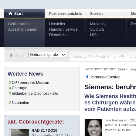
Start
Partnerverzeichnis
Service
Me
Geräte kaufen
Hersteller
Marketing
Re
Ausschreibungen
Händler / Service
Studium
Dienstleister
Hilfe
Suche in:
Sie befinden sich hier:
Start
Siem
Weitere News
Vorheriger Beitrag
OP / operative Medizin
Siemens: berühr
Chirurgie
bildgebende Diagnostik allg.
Wie Siemens Healthc
es Chirurgen währe
Neuheiten
vom Patienten aufz
geschrieben am:
23.
akt. Gebrauchtgeräte:
Autor:
M. Heukenka
gelesen:
6115 mal
RAD 21 / DO10
Röntgenröhre RAD 21 in