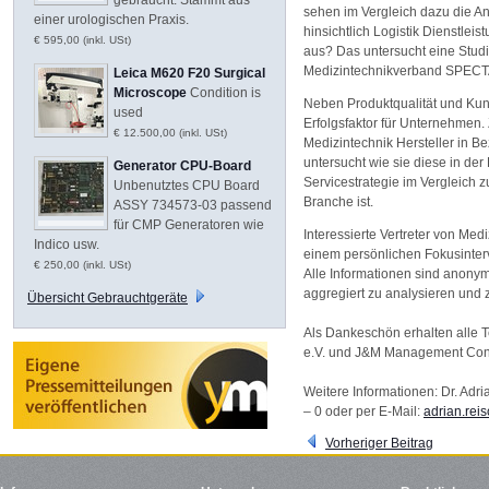
sehen im Vergleich dazu die 
einer urologischen Praxis.
hinsichtlich Logistik Dienstlei
€ 595,00 (inkl. USt)
aus? Das untersucht eine Studi
Medizintechnikverband SPECTAR
Leica M620 F20 Surgical
Microscope
Condition is
Neben Produktqualität und Kund
used
Erfolgsfaktor für Unternehmen. 
€ 12.500,00 (inkl. USt)
Medizintechnik Hersteller in Be
untersucht wie sie diese in der
Generator CPU-Board
Servicestrategie im Vergleich 
Unbenutztes CPU Board
Branche ist.
ASSY 734573-03 passend
für CMP Generatoren wie
Interessierte Vertreter von M
Indico usw.
einem persönlichen Fokusinter
€ 250,00 (inkl. USt)
Alle Informationen sind anonym
aggregiert zu analysieren und z
Übersicht Gebrauchtgeräte
Als Dankeschön erhalten alle 
e.V. und J&M Management Cons
Weitere Informationen: Dr. Adr
– 0 oder per E-Mail:
adrian.re
Vorheriger Beitrag