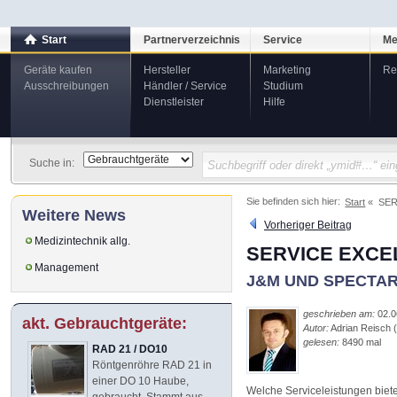
Start
Partnerverzeichnis
Service
Me
Geräte kaufen
Hersteller
Marketing
Re
Ausschreibungen
Händler / Service
Studium
Dienstleister
Hilfe
Suche in:
Sie befinden sich hier:
Start
SER
Weitere News
Vorheriger Beitrag
Medizintechnik allg.
SERVICE EXCE
Management
J&M UND SPECTAR
geschrieben am:
02.0
akt. Gebrauchtgeräte:
Autor:
Adrian Reisch 
gelesen:
8490 mal
RAD 21 / DO10
Röntgenröhre RAD 21 in
einer DO 10 Haube,
Welche Serviceleistungen biet
gebraucht. Stammt aus