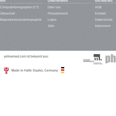
Info
Unternehmen
Rechtliches
Computertomographie (CT)
Über uns
AGB
Ultraschall
Pressebereich
Kontakt
Magnetresonanztomographie
Logos
Datenschutz
Jobs
Impressum
yellowmed.com ist bekannt aus: