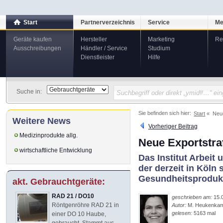
Start
Partnerverzeichnis
Service
Me
Geräte kaufen
Hersteller
Marketing
Re
Ausschreibungen
Händler / Service
Studium
Dienstleister
Hilfe
Suche in:
Sie befinden sich hier:
Start
Neue
Weitere News
Vorheriger Beitrag
Medizinprodukte allg.
Neue Exportstra
wirtschaftliche Entwicklung
Das Institut Arbeit
der derzeit in Köln 
Gesundheitsproduk
akt. Gebrauchtgeräte:
RAD 21 / DO10
geschrieben am:
15.
Röntgenröhre RAD 21 in
Autor:
M. Heukenka
gelesen:
5163 mal
einer DO 10 Haube,
gebraucht. Stammt aus