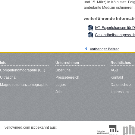
und 15. März) in Köln statt. 
ambulante Medizin optimieren, 
weiterführende Informa
IAT: Exportchancen für 
Gesundheitskongress d
Vorheriger Beitrag
Info
Unternehmen
Rechtliches
Computertomographie (CT)
Über uns
AGB
Ultraschall
Pressebereich
Kontakt
Magnetresonanztomographie
Logos
Datenschutz
Jobs
Impressum
yellowmed.com ist bekannt aus: