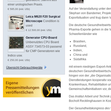
einer urologischen Praxis.
Auf der Veranstaltung unter de
€ 595,00 (inkl. USt)
Stephan von Bandemer, Projektl
Leica M620 F20 Surgical
Exportsituation und trug dann V
Microscope
Condition is
Die deutsche Gesundheitswirtsc
used
Pharma-Exporte gehen in die V
€ 12.500,00 (inkl. USt)
Schwellenländer wie
Generator CPU-Board
Brasilien,
Unbenutztes CPU Board
Russland,
ASSY 734573-03 passend
Indien,
für CMP Generatoren wie
China und
Indico usw.
Südafrika
€ 250,00 (inkl. USt)
mit einem niedrigen Export-Ant
Übersicht Gebrauchtgeräte
deutschen Gesundheitswirtschaf
hingen von der „die Organisat
Dienstleistungen kooperativ v
Krankenhaus, Rehabilitation un
Gemeinschaftsinitiativen vor, 
Das
Institut Arbeit und Technik 
Bocholt Recklinghausen in Koo
Der
Gesundheitskongress des