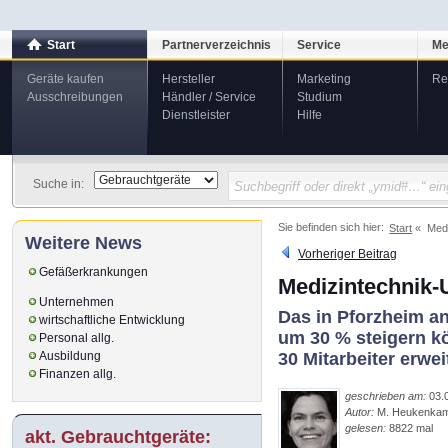
Start
Partnerverzeichnis
Service
Me
Geräte kaufen
Hersteller
Marketing
Re
Ausschreibungen
Händler / Service
Studium
Dienstleister
Hilfe
Suche in:
Sie befinden sich hier:
Start
Med
Weitere News
Vorheriger Beitrag
Gefäßerkrankungen
Medizintechnik
Unternehmen
Das in Pforzheim a
wirtschaftliche Entwicklung
um 30 % steigern k
Personal allg.
30 Mitarbeiter erwei
Ausbildung
Finanzen allg.
geschrieben am:
03.
Autor:
M. Heukenka
gelesen:
8822 mal
akt. Gebrauchtgeräte: