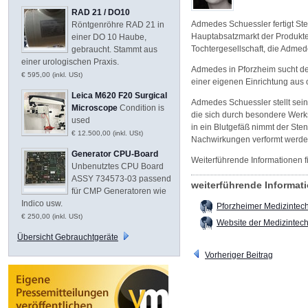
RAD 21 / DO10
Admedes Schuessler fertigt Sten
Röntgenröhre RAD 21 in
Hauptabsatzmarkt der Produkte
einer DO 10 Haube,
Tochtergesellschaft, die Admed
gebraucht. Stammt aus
einer urologischen Praxis.
Admedes in Pforzheim sucht der
€ 595,00 (inkl. USt)
einer eigenen Einrichtung aus
Leica M620 F20 Surgical
Admedes Schuessler stellt seine
Microscope
Condition is
die sich durch besondere Werks
used
in ein Blutgefäß nimmt der Ste
€ 12.500,00 (inkl. USt)
Nachwirkungen verformt werden,
Generator CPU-Board
Weiterführende Informationen f
Unbenutztes CPU Board
ASSY 734573-03 passend
weiterführende Informa
für CMP Generatoren wie
Indico usw.
Pforzheimer Medizintech
€ 250,00 (inkl. USt)
Website der Medizintec
Übersicht Gebrauchtgeräte
Vorheriger Beitrag