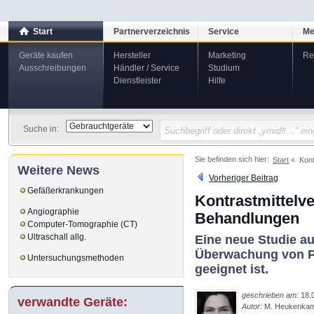
Start
Partnerverzeichnis
Service
Me
Geräte kaufen
Hersteller
Marketing
Re
Ausschreibungen
Händler / Service
Studium
Dienstleister
Hilfe
Suche in:
Sie befinden sich hier:
Start
Kont
Weitere News
Vorheriger Beitrag
Gefäßerkrankungen
Kontrastmittelve
Angiographie
Behandlungen
Computer-Tomographie (CT)
Ultraschall allg.
Eine neue Studie au
Überwachung von P
Untersuchungsmethoden
geeignet ist.
geschrieben am:
18.
verwandte Geräte:
Autor:
M. Heukenka