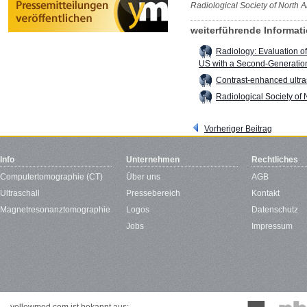
Radiological Society of North 
weiterführende Informa
Radiology: Evaluation o
US with a Second-Generatio
Contrast-enhanced ultra
Radiological Society of
Vorheriger Beitrag
Info
Unternehmen
Rechtliches
Computertomographie (CT)
Über uns
AGB
Ultraschall
Pressebereich
Kontakt
Magnetresonanztomographie
Logos
Datenschutz
Jobs
Impressum