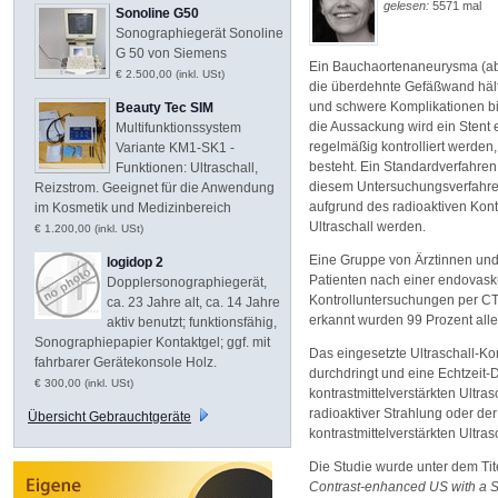
gelesen:
5571 mal
Sonoline G50
Sonographiegerät Sonoline
G 50 von Siemens
Ein Bauchaortenaneurysma (abd
€ 2.500,00 (inkl. USt)
die überdehnte Gefäßwand hält
und schwere Komplikationen bi
Beauty Tec SIM
die Aussackung wird ein Stent e
Multifunktionssystem
regelmäßig kontrolliert werden
Variante KM1-SK1 -
besteht. Ein Standardverfahren
Funktionen: Ultraschall,
diesem Untersuchungsverfahre
Reizstrom. Geeignet für die Anwendung
aufgrund des radioaktiven Kontr
im Kosmetik und Medizinbereich
Ultraschall werden.
€ 1.200,00 (inkl. USt)
Eine Gruppe von Ärztinnen und 
logidop 2
Patienten nach einer endovas
Dopplersonographiegerät,
Kontrolluntersuchungen per CT-A
ca. 23 Jahre alt, ca. 14 Jahre
erkannt wurden 99 Prozent all
aktiv benutzt; funktionsfähig,
Sonographiepapier Kontaktgel; ggf. mit
Das eingesetzte Ultraschall-Kon
fahrbarer Gerätekonsole Holz.
durchdringt und eine Echtzeit-D
€ 300,00 (inkl. USt)
kontrastmittelverstärkten Ultras
radioaktiver Strahlung oder d
Übersicht Gebrauchtgeräte
kontrastmittelverstärkten Ultr
Die Studie wurde unter dem Tite
Contrast-enhanced US with a 