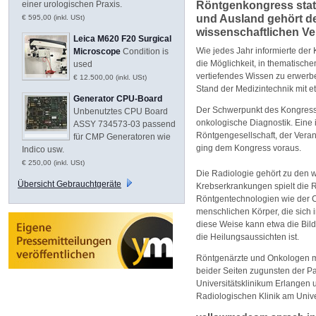
einer urologischen Praxis.
Röntgenkongress statt
und Ausland gehört d
€ 595,00 (inkl. USt)
wissenschaftlichen Ve
Leica M620 F20 Surgical
Wie jedes Jahr informierte der
Microscope
Condition is
die Möglichkeit, in thematisc
used
vertiefendes Wissen zu erwerbe
€ 12.500,00 (inkl. USt)
Stand der Medizintechnik mit e
Generator CPU-Board
Der Schwerpunkt des Kongress
Unbenutztes CPU Board
onkologische Diagnostik. Eine
ASSY 734573-03 passend
Röntgengesellschaft, der Veran
für CMP Generatoren wie
ging dem Kongress voraus.
Indico usw.
€ 250,00 (inkl. USt)
Die Radiologie gehört zu den 
Übersicht Gebrauchtgeräte
Krebserkrankungen spielt die R
Röntgentechnologien wie der C
menschlichen Körper, die sich 
diese Weise kann etwa die Bil
die Heilungsaussichten ist.
Röntgenärzte und Onkologen m
beider Seiten zugunsten der Pa
Universitätsklinikum Erlangen 
Radiologischen Klinik am Unive