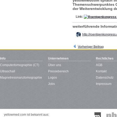
yellowmedcom sprach in B
Themenschwerpunktes On
der Weiterentwicklung d
Link:
weiterführende Informa
http://roentgenkongress.
Vorheriger Beitrag
Info
Unternehmen
Rechtliches
Computertomographie (CT)
Über uns
AGB
Ultraschall
Pressebereich
Kontakt
Magnetresonanztomographie
Logos
Datenschutz
Jobs
Impressum
yellowmed.com ist bekannt aus: