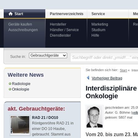
Start
Partnerverzeichnis
Service
Me
Geräte kaufen
Hersteller
Marketing
Re
Ausschreibungen
Händler / Service
Studium
Dienstleister
Hilfe
Suche in:
Sie befinden sich hier:
Start
Inte
Weitere News
Vorheriger Beitrag
Radiologie
Interdisziplinä
Onkologie
Onkologie
geschrieben am:
25.0
akt. Gebrauchtgeräte:
Autor:
G. Böhme (
yel
gelesen:
5807 mal
RAD 21 / DO10
Röntgenröhre RAD 21 in
einer DO 10 Haube,
Vom 20. bis zum 23. Ma
gebraucht. Stammt aus