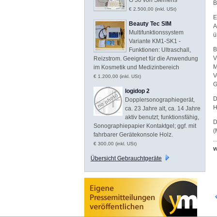
B
€ 2.500,00 (inkl. USt)
E
Beauty Tec SIM
A
Multifunktionssystem
ü
Variante KM1-SK1 -
B
Funktionen: Ultraschall,
V
Reizstrom. Geeignet für die Anwendung
M
im Kosmetik und Medizinbereich
V
€ 1.200,00 (inkl. USt)
G
logidop 2
D
Dopplersonographiegerät,
H
ca. 23 Jahre alt, ca. 14 Jahre
aktiv benutzt; funktionsfähig,
D
Sonographiepapier Kontaktgel; ggf. mit
(
fahrbarer Gerätekonsole Holz.
€ 300,00 (inkl. USt)
w
Übersicht Gebrauchtgeräte