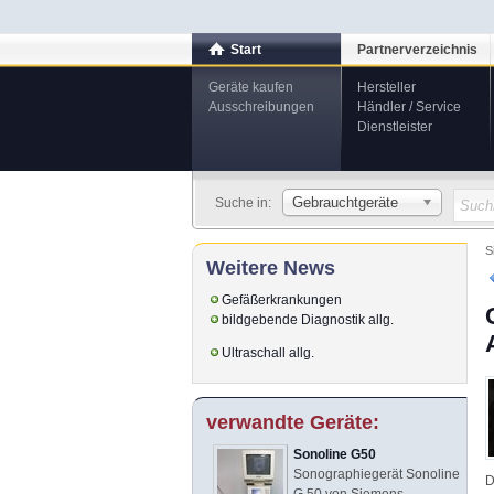
Start
Partnerverzeichnis
Geräte kaufen
Hersteller
Ausschreibungen
Händler / Service
Dienstleister
Gebrauchtgeräte
Suche in:
S
Weitere News
Gefäßerkrankungen
bildgebende Diagnostik allg.
Ultraschall allg.
verwandte Geräte:
Sonoline G50
Sonographiegerät Sonoline
D
G 50 von Siemens