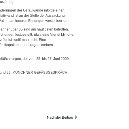
zuständig.
nderungen der Gefäßwände infolge einer
fäßwand ist an der Stelle der Aussackung
 Patient an inneren Blutungen versterben kann.
änner über 65 sind am häufigsten betroffen.
ngen festgestellt. Etwa eine Viertel Millionen
fer ist, weiß man nicht. Eine
Risikopatienten beitragen, meinen
ßchirurgen, der vom 25. bis 27. Juni 2009 in
HHE) und 22. MÜNCHNER GEFÄSSGESPRÄCH
Nächster Beitrag