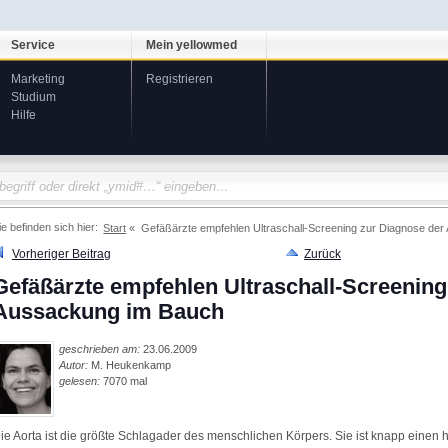
Service
Mein yellowmed
Marketing
Registrieren
Studium
Hilfe
ie befinden sich hier:
Start
Gefäßärzte empfehlen Ultraschall-Screening zur Diagnose de
Vorheriger Beitrag
Zurück
Gefäßärzte empfehlen Ultraschall-Screening
Aussackung im Bauch
geschrieben am:
23.06.2009
Autor:
M. Heukenkamp
gelesen:
7070 mal
ie Aorta ist die größte Schlagader des menschlichen Körpers. Sie ist knapp einen 