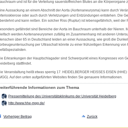
auchraum und ist für die Verteilung sauerstoffreichen Blutes an die Körperorgane 
ine Aussackung an einem Abschnitt der Aorta (Aortenaneurysma) kann durch Verä
rteriosklerose oder auch durch Verletzungen und Entzündungen entstehen. Die Ge
berdehnt und kann reißen. Ein solcher Riss (Ruptur) ist lebensgefährlich, weil der
esonders gefährdet sind Bereiche der Aorta im Bauchraum unterhalb der Nieren. M
ielfach werden Aortenaneurysmen zufällig im Zusammenhang mit anderen Untersuchu
enschen über 65 in Deutschland leiden an einer Aussackung, wie groß die Dunkelzif
orbeugeuntersuchung per Ultraschall könnte zu einer frühzeitigen Erkennung von 
efäßspezialisten.
ie Erkrankungen der Hauptschlagader sind Schwerpunkt eines Kongresses von Gefä
eidelberg stattfindet.
ie Veranstaltung heißt etwas sperrig 17. HEIDELBERGER HEISSES EISEN (
MGG). Auf den unten aufgeführten Websites finden Sie genauere Informationen.
eiterführende Informationen zum Thema
Pressemitteilung des Universitätsklinikums der Universität Heidelberg
http://www.hhe-mgg.de/
Vorheriger Beitrag
Zurück