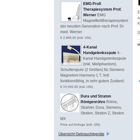
EMG Profi
Therapiesystem Prof.
E
Werner
EMG
s
Magnetfeldtherapiesystem
K
der neusten Generation nach Prof. Dr.
med. Werner
D
€ 2.895,00 (inkl. USt)
w
4-Kanal
Handgelenksspule
4-
Kanal Handgelenksspule
(inkl. Meßphantom),
Schulterspule (2 Größen) für Siemens
Magnetom Harmony 1 T. Voll
funktionsfähig, in sehr gutem Zustand.
€ 15.000,00 (inkl. USt)
Dura und Straton
Röntgenröhre
Röhre,
Strahler, Dura, Siemens,
Straton, Straton Z, Straton
MX
Preis auf Anfrage (inkl. USt)
Übersicht Gebrauchtgeräte