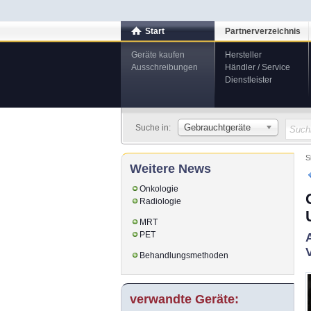
Start
Partnerverzeichnis
Geräte kaufen
Hersteller
Ausschreibungen
Händler / Service
Dienstleister
Gebrauchtgeräte
Suche in:
S
Weitere News
Onkologie
Radiologie
MRT
PET
Behandlungsmethoden
verwandte Geräte: