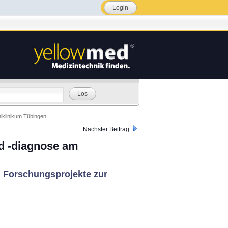
Login
Los
klinikum Tübingen
Nächster Beitrag
d -diagnose am
nd Forschungsprojekte zur