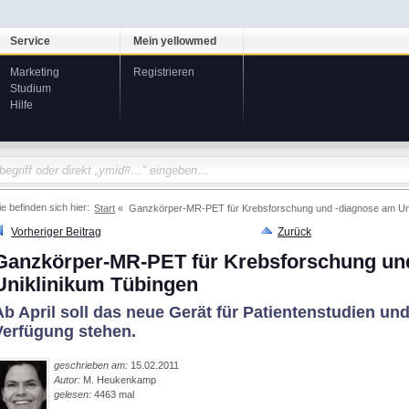
Service
Mein yellowmed
Marketing
Registrieren
Studium
Hilfe
ie befinden sich hier:
Start
Ganzkörper-MR-PET für Krebsforschung und -diagnose am Uni
Vorheriger Beitrag
Zurück
Ganzkörper-MR-PET für Krebsforschung un
Uniklinikum Tübingen
Ab April soll das neue Gerät für Patientenstudien u
Verfügung stehen.
geschrieben am:
15.02.2011
Autor:
M. Heukenkamp
gelesen:
4463 mal