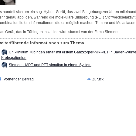
s handelt sich um ein sog. Hybrid-Gerät, das zwei Bildgebungsverfahren miteina
ehr genau abbilden, während die molekulare Bildgebung (PET) Stoffwechselaktivit
ombination liefern Informationen, die es möglich machen, Tumore und Metastasen s
as Gerät, das in Tübingen installiert wird, stammt von der Firma Siemens.
eiterführende Informationen zum Thema
Uniklinikum Tübingen erhält mit erstem Ganzkörper-MR-PET in Baden-Württ
Krebspatienten
Siemens: MRT und PET simultan in einem System
Vorheriger Beitrag
Zurück