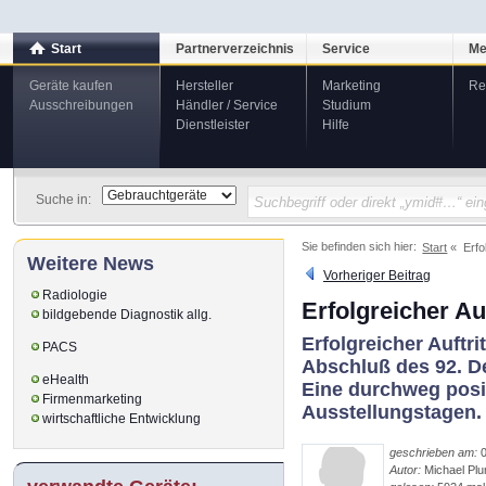
Start
Partnerverzeichnis
Service
Me
Geräte kaufen
Hersteller
Marketing
Re
Ausschreibungen
Händler / Service
Studium
Dienstleister
Hilfe
Suche in:
Sie befinden sich hier:
Start
Erfo
Weitere News
Vorheriger Beitrag
Radiologie
Erfolgreicher A
bildgebende Diagnostik allg.
Erfolgreicher Auftr
PACS
Abschluß des 92. D
eHealth
Eine durchweg posi
Firmenmarketing
Ausstellungstagen.
wirtschaftliche Entwicklung
geschrieben am:
0
Autor:
Michael Pl