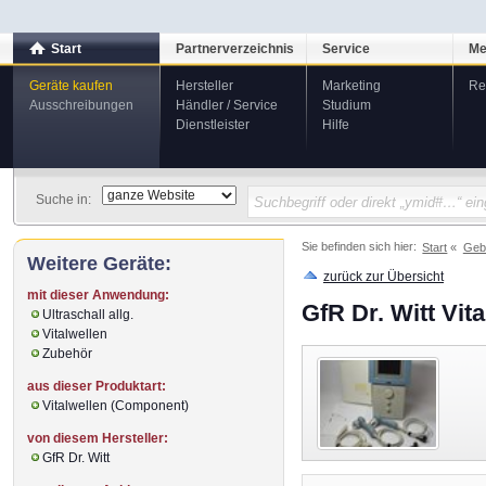
Start
Partnerverzeichnis
Service
Me
Geräte kaufen
Hersteller
Marketing
Re
Ausschreibungen
Händler / Service
Studium
Dienstleister
Hilfe
Suche in:
Sie befinden sich hier:
Start
Geb
Weitere Geräte:
zurück zur Übersicht
mit dieser Anwendung:
GfR Dr. Witt Vit
Ultraschall allg.
Vitalwellen
Zubehör
aus dieser Produktart:
Vitalwellen (Component)
von diesem Hersteller:
GfR Dr. Witt