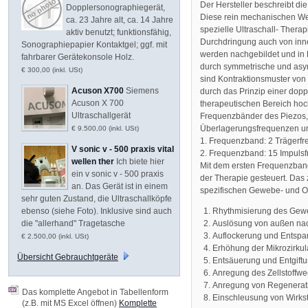
Der Hersteller beschreibt die
Dopplersonographiegerät,
Diese rein mechanischen We
ca. 23 Jahre alt, ca. 14 Jahre
spezielle Ultraschall- Thera
aktiv benutzt; funktionsfähig,
Durchdringung auch von inn
Sonographiepapier Kontaktgel; ggf. mit
werden nachgebildet und in
fahrbarer Gerätekonsole Holz.
durch symmetrische und asym
€ 300,00 (inkl. USt)
sind Kontraktionsmuster von
Acuson X700
Siemens
durch das Prinzip einer dopp
Acuson X 700
therapeutischen Bereich hoc
Ultraschallgerät
Frequenzbänder des Piezos,
Überlagerungsfrequenzen u
€ 9.500,00 (inkl. USt)
1. Frequenzband: 2 Trägerfr
V sonic v - 500 praxis vital
2. Frequenzband: 15 Impuls
wellen ther
Ich biete hier
Mit dem ersten Frequenzban
ein v sonic v - 500 praxis
der Therapie gesteuert. Das
an. Das Gerät ist in einem
spezifischen Gewebe- und Or
sehr guten Zustand, die Ultraschallköpfe
Rhythmisierung des Gewe
ebenso (siehe Foto). Inklusive sind auch
Auslösung von außen nach
die "allerhand" Tragetasche
Auflockerung und Entsp
€ 2.500,00 (inkl. USt)
Erhöhung der Mikrozirkul
Übersicht Gebrauchtgeräte
Entsäuerung und Entgift
Anregung des Zellstoffwe
Anregung von Regenerat
Das komplette Angebot in Tabellenform
Einschleusung von Wirkst
(z.B. mit MS Excel öffnen)
Komplette