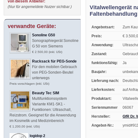
von diesem Anbieter:
Vitalwellengerät 
(Nur für angemeldete Nutzer sichtbar.)
Faltenbehandlung
verwandte Geräte:
Angebotsart:
Zum Kau
Sonoline G50
Preis:
€ 3.500,0
Sonographiegerät Sonoline
Anwendung:
Ultrascha
G 50 von Siemens
€ 2.500,00 (inkl. USt)
Zustand:
Gebrauc
Rucksack für PEG-Sonde
funktionsfähig:
Ja
Für den mobilen Gebrauch
Baujahr:
unbekan
von PEG-Sonden-Beutel
unterwegs
Lieferung nach:
Deutsch
Preis vorschlagen (inkl. USt)
Lieferkosten:
auf Anfr
Beauty Tec SIM
Produktart:
Vitalwel
Multifunktionssystem
Variante KM1-SK1 -
Seriennummer
06067
Funktionen: Ultraschall,
Reizstrom. Geeignet für die Anwendung
Hersteller:
GfR Dr. W
im Kosmetik und Medizinbereich
Angebot-Nr.:
ymid#91
€ 1.200,00 (inkl. USt)
logidop 2