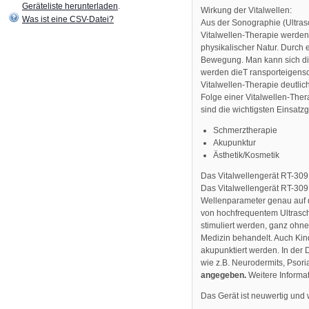
Geräteliste herunterladen
.
Wirkung der Vitalwellen:
Was ist eine CSV-Datei?
Aus der Sonographie (Ultrasch
Vitalwellen-Therapie werden 
physikalischer Natur. Durch 
Bewegung. Man kann sich die
werden dieT ransporteigensc
Vitalwellen-Therapie deutli
Folge einer Vitalwellen-Ther
sind die wichtigsten Einsatz
Schmerztherapie
Akupunktur
Ästhetik/Kosmetik
Das Vitalwellengerät RT-309
Das Vitalwellengerät RT-309
Wellenparameter genau auf d
von hochfrequentem Ultrasch
stimuliert werden, ganz ohn
Medizin behandelt. Auch Kind
akupunktiert werden. In der
wie z.B. Neurodermits, Psor
angegeben.
Weitere Informat
Das Gerät ist neuwertig und