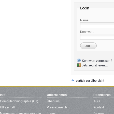
Login
Name:
Kennwort:
Login
Kennwort vergessen?
Jetzt registrieren…
zurück zur Übersicht
Info
Unternehmen
Rechtliches
Computertomographie (CT)
Über uns
AGB
Ultraschall
Pressebereich
Kontakt
Magnetresonanztomographie
Logos
Datenschutz