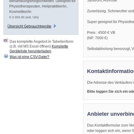
Syndrom; Arthrose
Behandlungsmöglichkeiten. Geeignet für
Physiotherapeuten, Heilpraktiker/in,
Zuverlässig. Schmerzfrei und
Kosmetiker/in
€ 3.300,00 (inkl. USt)
Super geeignet für Physioth
Übersicht Gebrauchtgeräte
Preis : 4500 € VB
(NP: 7000 €)
Das komplette Angebot in Tabellenform
(z.B. mit MS Excel öffnen)
Komplette
Selbstabholung bevorzugt, V
Geräteliste herunterladen
.
Was ist eine CSV-Datei?
Kontaktinformatio
Die Adresse des Verkäufers i
Bitte loggen Sie sich ein o
Anbieter unverbin
Das Kontaktformular zum Ver
oder loggen sich ein, wenn Sie