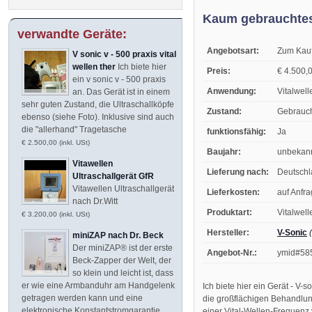
Kaum gebrauchtes,
verwandte Geräte:
Angebotsart:
Zum Kau
V sonic v - 500 praxis vital
wellen ther
Ich biete hier
Preis:
€ 4.500,0
ein v sonic v - 500 praxis
Anwendung:
Vitalwell
an. Das Gerät ist in einem
sehr guten Zustand, die Ultraschallköpfe
Zustand:
Gebrauc
ebenso (siehe Foto). Inklusive sind auch
die "allerhand" Tragetasche
funktionsfähig:
Ja
€ 2.500,00 (inkl. USt)
Baujahr:
unbekan
Vitawellen
Lieferung nach:
Deutsch
Ultraschallgerät GfR
Vitawellen Ultraschallgerät
Lieferkosten:
auf Anfr
nach Dr.Witt
Produktart:
Vitalwel
€ 3.200,00 (inkl. USt)
Hersteller:
V-Sonic
miniZAP nach Dr. Beck
Der miniZAP® ist der erste
Angebot-Nr.:
ymid#58
Beck-Zapper der Welt, der
so klein und leicht ist, dass
er wie eine Armbanduhr am Handgelenk
Ich biete hier ein Gerät - V
getragen werden kann und eine
die großflächigen Behandlung
elektronische Konstantstromgarantie
einer Vital-Wellen-Frequenz