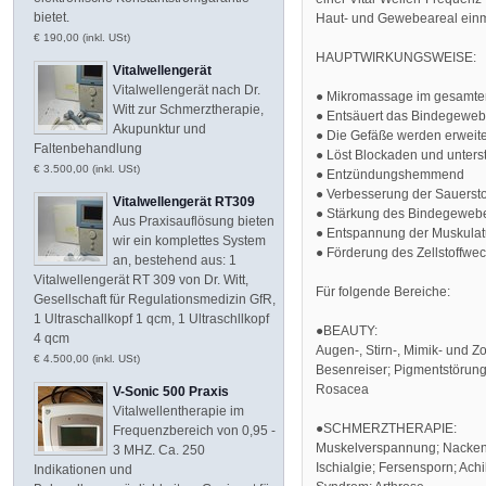
bietet.
Haut- und Gewebeareal einma
€ 190,00 (inkl. USt)
HAUPTWIRKUNGSWEISE:
Vitalwellengerät
Vitalwellengerät nach Dr.
● Mikromassage im gesamten
Witt zur Schmerztherapie,
● Entsäuert das Bindegewe
Akupunktur und
● Die Gefäße werden erweite
Faltenbehandlung
● Löst Blockaden und unterstü
€ 3.500,00 (inkl. USt)
● Entzündungshemmend
● Verbesserung der Sauersto
Vitalwellengerät RT309
● Stärkung des Bindegeweb
Aus Praxisauflösung bieten
● Entspannung der Muskulat
wir ein komplettes System
● Förderung des Zellstoffwe
an, bestehend aus: 1
Vitalwellengerät RT 309 von Dr. Witt,
Für folgende Bereiche:
Gesellschaft für Regulationsmedizin GfR,
1 Ultraschallkopf 1 qcm, 1 Ultraschllkopf
●BEAUTY:
4 qcm
Augen-, Stirn-, Mimik- und Z
€ 4.500,00 (inkl. USt)
Besenreiser; Pigmentstörung
Rosacea
V-Sonic 500 Praxis
Vitalwellentherapie im
●SCHMERZTHERAPIE:
Frequenzbereich von 0,95 -
Muskelverspannung; Nacke
3 MHZ. Ca. 250
Ischialgie; Fersensporn; A
Indikationen und