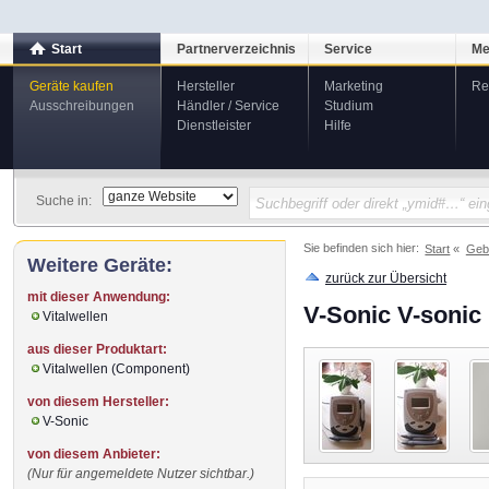
Start
Partnerverzeichnis
Service
Me
Geräte kaufen
Hersteller
Marketing
Re
Ausschreibungen
Händler / Service
Studium
Dienstleister
Hilfe
Suche in:
Sie befinden sich hier:
Start
Geb
Weitere Geräte:
zurück zur Übersicht
mit dieser Anwendung:
V-Sonic V-sonic
Vitalwellen
aus dieser Produktart:
Vitalwellen (Component)
von diesem Hersteller:
V-Sonic
von diesem Anbieter:
(Nur für angemeldete Nutzer sichtbar.)