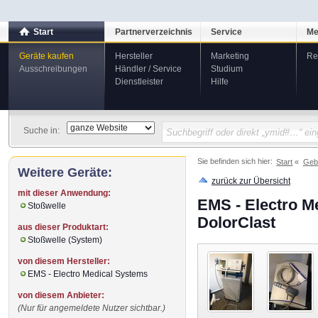
Start
Partnerverzeichnis
Service
Me
Geräte kaufen
Hersteller
Marketing
Re
Ausschreibungen
Händler / Service
Studium
Dienstleister
Hilfe
Suche in:
Sie befinden sich hier:
Start
Geb
Weitere Geräte:
zurück zur Übersicht
mit dieser Anwendung:
EMS - Electro M
Stoßwelle
DolorClast
aus dieser Produktart:
Stoßwelle (System)
von diesem Hersteller:
EMS - Electro Medical Systems
von diesem Anbieter:
(Nur für angemeldete Nutzer sichtbar.)