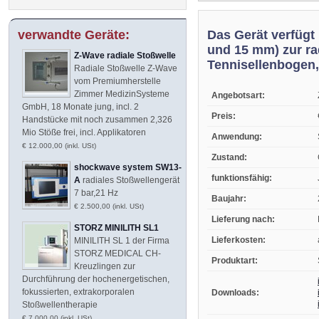
Das Gerät verfügt
verwandte Geräte:
und 15 mm) zur ra
Z-Wave radiale Stoßwelle
Tennisellenbogen, 
Radiale Stoßwelle Z-Wave
vom Premiumherstelle
Zimmer MedizinSysteme
Angebotsart:
GmbH, 18 Monate jung, incl. 2
Preis:
Handstücke mit noch zusammen 2,326
Mio Stöße frei, incl. Applikatoren
Anwendung:
€ 12.000,00 (inkl. USt)
Zustand:
shockwave system SW13-
funktionsfähig:
A
radiales Stoßwellengerät
7 bar,21 Hz
Baujahr:
€ 2.500,00 (inkl. USt)
Lieferung nach:
STORZ MINILITH SL1
Lieferkosten:
MINILITH SL 1 der Firma
STORZ MEDICAL CH-
Produktart:
Kreuzlingen zur
Durchführung der hochenergetischen,
fokussierten, extrakorporalen
Downloads:
Stoßwellentherapie
€ 7.000,00 (inkl. USt)