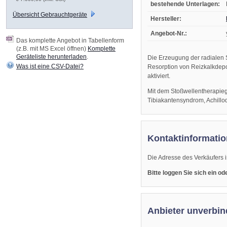
bestehende Unterlagen:
Übersicht Gebrauchtgeräte
Hersteller:
Angebot-Nr.:
Das komplette Angebot in Tabellenform
(z.B. mit MS Excel öffnen)
Komplette
Geräteliste herunterladen
.
Die Erzeugung der radialen 
Was ist eine CSV-Datei?
Resorption von Reizkalkdepo
aktiviert.
Mit dem Stoßwellentherapiege
Tibiakantensyndrom, Achillo
Kontaktinformatio
Die Adresse des Verkäufers i
Bitte loggen Sie sich ein o
Anbieter unverbin