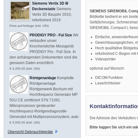
Siemens Vertix 3D III
Deckenstativ
Siemens
SIEMENS SIREMOBIL Compact 
Vertix 3D Baujahr 2010,
Bildkette bedient er ein bre
refurbished 2019
Gefäßchirurgie, Schmerzman
Preis auf Anfrage (inkl. USt)
SIREMOBIL Compact L beson
PRODIGY PRO - Ful Size
Wir
Einfache, anwenderfreun
verkaufen unser
Gewichtsausgeglichen, mit
Knochendichte-Messgerät
Hoch qualitative Bildgebu
PRODIGY Pro - Full Size. In
refurbished C-Bogen mit
den anhängenden Dokumenten sind die
Videoprinter
genauen Daten ersichtlich
optional auf Wunsch:
€ 4.200,00 (inkl. USt)
DICOM Funktion
Röntgenanlage
Komplette
Laserlichtvisier
Röntgenanlage
Röntgenwerk Bochum mit
Hochfrequenz Generator MP
501/ CE zertifiziert S7N 71091.
Kontaktinformatio
Mikroprozessor gesteuerter
Hochfrequenz-Röntgendiagnostik-
Generatot mit Multiprozessorsystem, auto
Die Adresse des Verkäufers i
€ 3.000,00 (inkl. USt)
Bitte loggen Sie sich ein o
Übersicht Gebrauchtgeräte