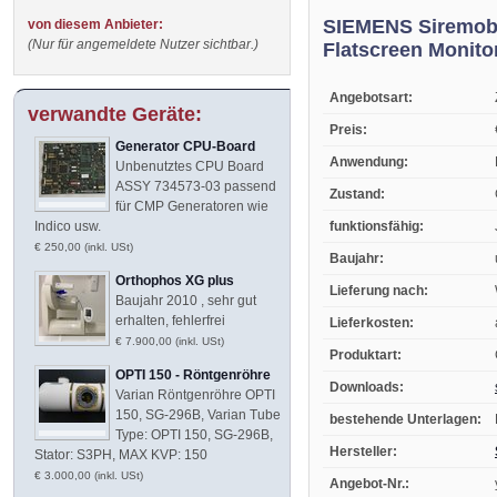
SIEMENS Siremobi
von diesem Anbieter:
(Nur für angemeldete Nutzer sichtbar.)
Flatscreen Monit
Angebotsart:
verwandte Geräte:
Preis:
Generator CPU-Board
Anwendung:
Unbenutztes CPU Board
ASSY 734573-03 passend
Zustand:
für CMP Generatoren wie
funktionsfähig:
Indico usw.
€ 250,00 (inkl. USt)
Baujahr:
Orthophos XG plus
Lieferung nach:
Baujahr 2010 , sehr gut
erhalten, fehlerfrei
Lieferkosten:
€ 7.900,00 (inkl. USt)
Produktart:
OPTI 150 - Röntgenröhre
Downloads:
Varian Röntgenröhre OPTI
150, SG-296B, Varian Tube
bestehende Unterlagen:
Type: OPTI 150, SG-296B,
Hersteller:
Stator: S3PH, MAX KVP: 150
€ 3.000,00 (inkl. USt)
Angebot-Nr.: