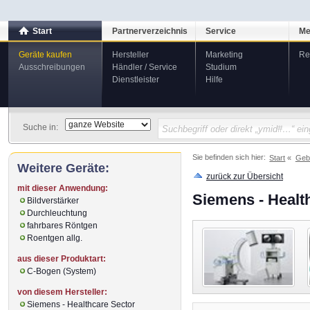
Start
Partnerverzeichnis
Service
Me
Geräte kaufen
Hersteller
Marketing
Re
Ausschreibungen
Händler / Service
Studium
Dienstleister
Hilfe
Suche in:
Sie befinden sich hier:
Start
Geb
Weitere Geräte:
zurück zur Übersicht
mit dieser Anwendung:
Siemens - Heal
Bildverstärker
Durchleuchtung
fahrbares Röntgen
Roentgen allg.
aus dieser Produktart:
C-Bogen (System)
von diesem Hersteller:
Siemens - Healthcare Sector