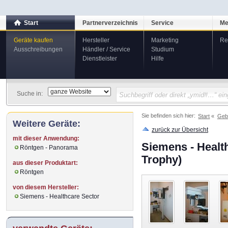
Start
Partnerverzeichnis
Service
Me
Geräte kaufen
Hersteller
Marketing
Re
Ausschreibungen
Händler / Service
Studium
Dienstleister
Hilfe
Suche in:
Sie befinden sich hier:
Start
Geb
Weitere Geräte:
zurück zur Übersicht
mit dieser Anwendung:
Siemens - Heal
Röntgen - Panorama
Trophy)
aus dieser Produktart:
Röntgen
von diesem Hersteller:
Siemens - Healthcare Sector