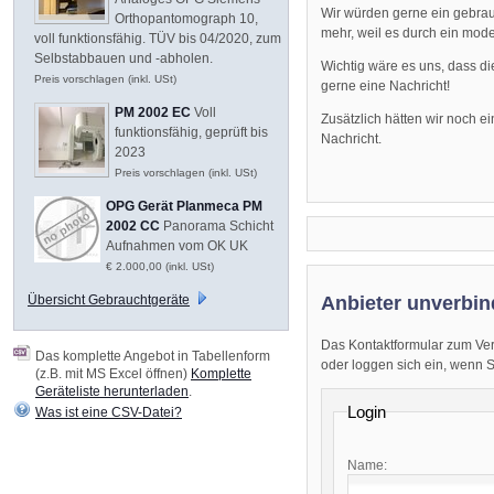
Wir würden gerne ein gebrau
Orthopantomograph 10,
mehr, weil es durch ein mode
voll funktionsfähig. TÜV bis 04/2020, zum
Selbstabbauen und -abholen.
Wichtig wäre es uns, dass di
Preis vorschlagen (inkl. USt)
gerne eine Nachricht!
PM 2002 EC
Voll
Zusätzlich hätten wir noch 
funktionsfähig, geprüft bis
Nachricht.
2023
Preis vorschlagen (inkl. USt)
OPG Gerät Planmeca PM
2002 CC
Panorama Schicht
Aufnahmen vom OK UK
€ 2.000,00 (inkl. USt)
Anbieter unverbin
Übersicht Gebrauchtgeräte
Das Kontaktformular zum Ver
Das komplette Angebot in Tabellenform
oder loggen sich ein, wenn Sie
(z.B. mit MS Excel öffnen)
Komplette
Geräteliste herunterladen
.
Login
Was ist eine CSV-Datei?
Name: