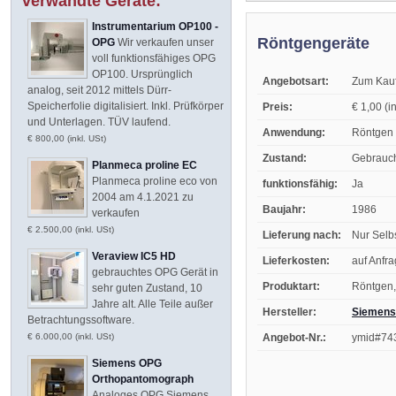
verwandte Geräte:
Instrumentarium OP100 -
Röntgengeräte
OPG
Wir verkaufen unser
voll funktionsfähiges OPG
OP100. Ursprünglich
Angebotsart:
Zum Kau
analog, seit 2012 mittels Dürr-
Speicherfolie digitalisiert. Inkl. Prüfkörper
Preis:
€ 1,00 (in
und Unterlagen. TÜV laufend.
Anwendung:
Röntgen
€ 800,00 (inkl. USt)
Zustand:
Gebrauc
Planmeca proline EC
Planmeca proline eco von
funktionsfähig:
Ja
2004 am 4.1.2021 zu
Baujahr:
1986
verkaufen
€ 2.500,00 (inkl. USt)
Lieferung nach:
Nur Selb
Veraview IC5 HD
Lieferkosten:
auf Anfr
gebrauchtes OPG Gerät in
Produktart:
Röntgen,
sehr guten Zustand, 10
Jahre alt. Alle Teile außer
Hersteller:
Siemens 
Betrachtungssoftware.
Angebot-Nr.:
ymid#74
€ 6.000,00 (inkl. USt)
Siemens OPG
Orthopantomograph
Analoges OPG Siemens