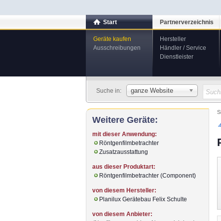
Start
Partnerverzeichnis
Geräte kaufen
Hersteller
Ausschreibungen
Händler / Service
Dienstleister
ganze Website
Suche in:
S
Weitere Geräte:
mit dieser Anwendung:
Röntgenfilmbetrachter
Zusatzausstattung
aus dieser Produktart:
Röntgenfilmbetrachter (Component)
von diesem Hersteller:
Planilux Gerätebau Felix Schulte
von diesem Anbieter: