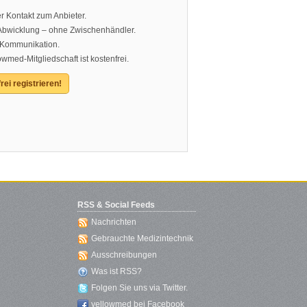
r Kontakt zum Anbieter.
 Abwicklung – ohne Zwischenhändler.
 Kommunikation.
owmed-Mitgliedschaft ist kostenfrei.
rei registrieren!
RSS & Social Feeds
Nachrichten
Gebrauchte Medizintechnik
Ausschreibungen
Was ist RSS?
Folgen Sie uns via Twitter.
yellowmed bei Facebook