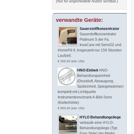
(Nur für angemeldete Nutzer sichtbar.)
verwandte Geräte:
Sauerstoffkonzentrator
Sauerstoffkonzentrator
Platinum S der Fa.
InvaCare mit SensO2 und
HomeFill II. Insgesamt nur 159 Stunden
Laufzeit.
€ 300,00 (inkl. USt)
HNO-Einheit
HNO-
Behandlungseinheit
(Druckluft, Absaugung,
Spüleinheit, Spiegelwärmer)
komplett mit Lichtquelle
Instrumentenschrank A-Bild-Sono
(Kieferhöhle)
€ 800,00 (inkl. USt)
HYLO Behandlungsliege
verkaufe eine HYLO-
Behandlungsliege (Typ
Ergo Style) der Marke