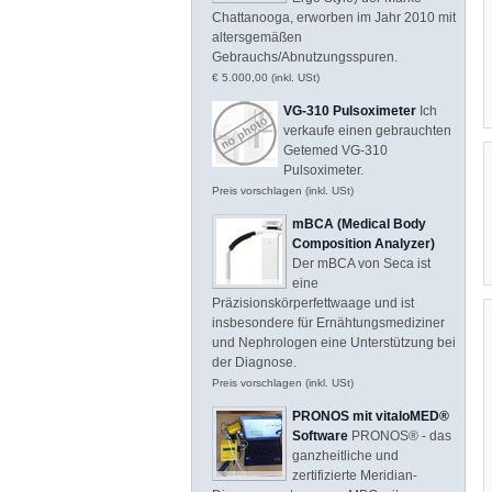
Chattanooga, erworben im Jahr 2010 mit
altersgemäßen
Gebrauchs/Abnutzungsspuren.
€ 5.000,00 (inkl. USt)
VG-310 Pulsoximeter
Ich
verkaufe einen gebrauchten
Getemed VG-310
Pulsoximeter.
Preis vorschlagen (inkl. USt)
mBCA (Medical Body
Composition Analyzer)
Der mBCA von Seca ist
eine
Präzisionskörperfettwaage und ist
insbesondere für Ernähtungsmediziner
und Nephrologen eine Unterstützung bei
der Diagnose.
Preis vorschlagen (inkl. USt)
PRONOS mit vitaloMED®
Software
PRONOS® - das
ganzheitliche und
zertifizierte Meridian-