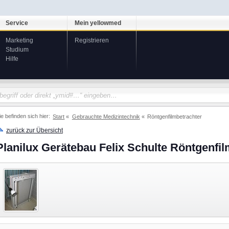
Service
Mein yellowmed
Marketing
Registrieren
Studium
Hilfe
ie befinden sich hier:
Start
Gebrauchte Medizintechnik
Röntgenfilmbetrachter
zurück zur Übersicht
Planilux Gerätebau Felix Schulte Röntgenfi