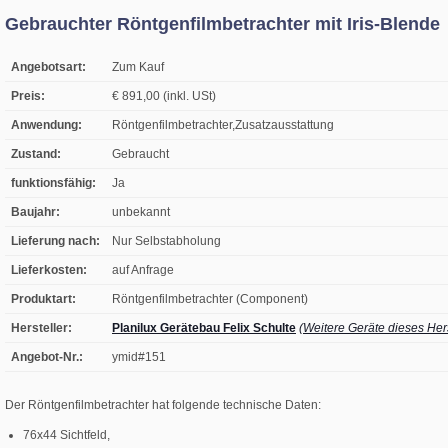
Gebrauchter Röntgenfilmbetrachter mit Iris-Blende
Angebotsart:
Zum Kauf
Preis:
€ 891,00 (inkl. USt)
Anwendung:
Röntgenfilmbetrachter,Zusatzausstattung
Zustand:
Gebraucht
funktionsfähig:
Ja
Baujahr:
unbekannt
Lieferung nach:
Nur Selbstabholung
Lieferkosten:
auf Anfrage
Produktart:
Röntgenfilmbetrachter (Component)
Hersteller:
Planilux Gerätebau Felix Schulte
(Weitere Geräte dieses Hers
Angebot-Nr.:
ymid#151
Der Röntgenfilmbetrachter hat folgende technische Daten:
76x44 Sichtfeld,