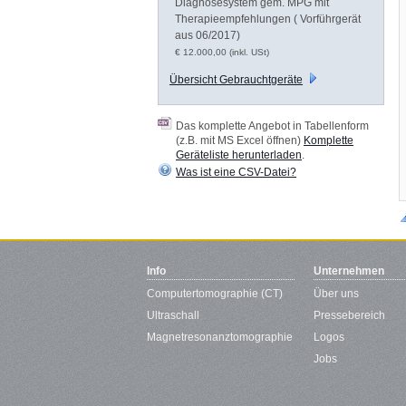
Diagnosesystem gem. MPG mit
Therapieempfehlungen ( Vorführgerät
aus 06/2017)
€ 12.000,00 (inkl. USt)
Übersicht Gebrauchtgeräte
Das komplette Angebot in Tabellenform
(z.B. mit MS Excel öffnen)
Komplette
Geräteliste herunterladen
.
Was ist eine CSV-Datei?
Info
Unternehmen
Computertomographie (CT)
Über uns
Ultraschall
Pressebereich
Magnetresonanztomographie
Logos
Jobs