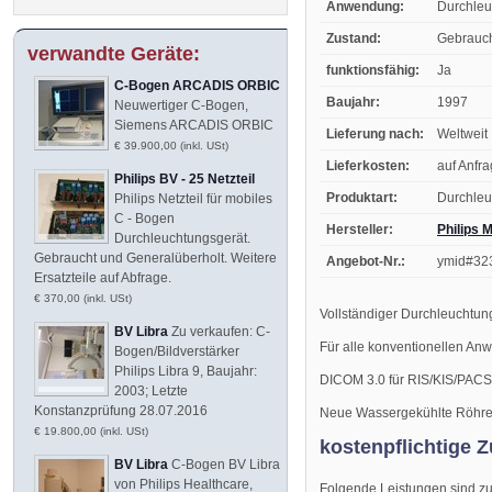
Anwendung:
Durchleu
Zustand:
Gebrauc
verwandte Geräte:
funktionsfähig:
Ja
C-Bogen ARCADIS ORBIC
Baujahr:
1997
Neuwertiger C-Bogen,
Siemens ARCADIS ORBIC
Lieferung nach:
Weltweit
€ 39.900,00 (inkl. USt)
Lieferkosten:
auf Anfr
Philips BV - 25 Netzteil
Produktart:
Durchleu
Philips Netzteil für mobiles
C - Bogen
Hersteller:
Philips 
Durchleuchtungsgerät.
Gebraucht und Generalüberholt. Weitere
Angebot-Nr.:
ymid#32
Ersatzteile auf Abfrage.
€ 370,00 (inkl. USt)
Vollständiger Durchleuchtun
BV Libra
Zu verkaufen: C-
Für alle konventionellen An
Bogen/Bildverstärker
Philips Libra 9, Baujahr:
DICOM 3.0 für RIS/KIS/PACS
2003; Letzte
Konstanzprüfung 28.07.2016
Neue Wassergekühlte Röhre 
€ 19.800,00 (inkl. USt)
kostenpflichtige Z
BV Libra
C-Bogen BV Libra
von Philips Healthcare,
Folgende Leistungen sind zum