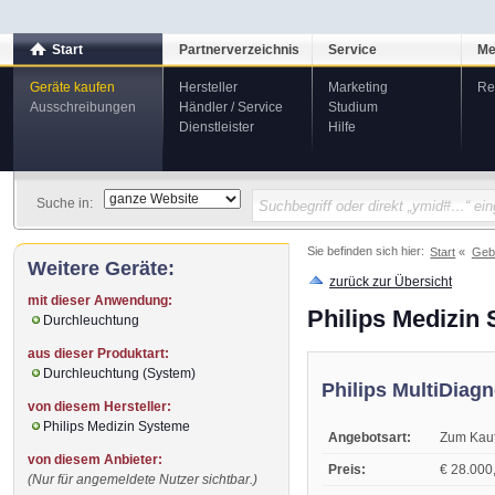
Start
Partnerverzeichnis
Service
Me
Geräte kaufen
Hersteller
Marketing
Re
Ausschreibungen
Händler / Service
Studium
Dienstleister
Hilfe
Suche in:
Sie befinden sich hier:
Start
Geb
Weitere Geräte:
zurück zur Übersicht
mit dieser Anwendung:
Philips Medizi
Durchleuchtung
aus dieser Produktart:
Durchleuchtung (System)
Philips MultiDiag
von diesem Hersteller:
Philips Medizin Systeme
Angebotsart:
Zum Kau
von diesem Anbieter:
Preis:
€ 28.000,
(Nur für angemeldete Nutzer sichtbar.)