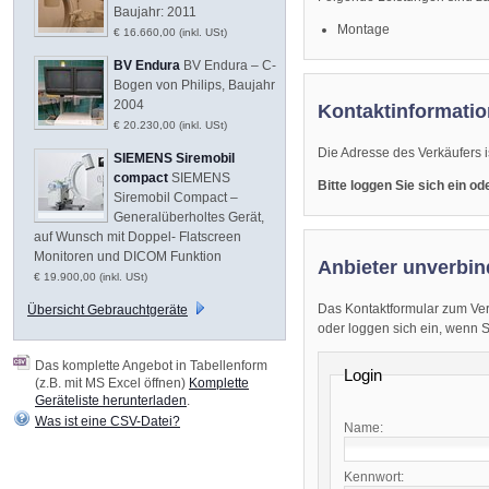
Baujahr: 2011
Montage
€ 16.660,00 (inkl. USt)
BV Endura
BV Endura – C-
Bogen von Philips, Baujahr
2004
Kontaktinformatio
€ 20.230,00 (inkl. USt)
Die Adresse des Verkäufers i
SIEMENS Siremobil
compact
SIEMENS
Bitte loggen Sie sich ein o
Siremobil Compact –
Generalüberholtes Gerät,
auf Wunsch mit Doppel- Flatscreen
Monitoren und DICOM Funktion
Anbieter unverbin
€ 19.900,00 (inkl. USt)
Das Kontaktformular zum Ver
Übersicht Gebrauchtgeräte
oder loggen sich ein, wenn Sie
Das komplette Angebot in Tabellenform
Login
(z.B. mit MS Excel öffnen)
Komplette
Geräteliste herunterladen
.
Was ist eine CSV-Datei?
Name:
Kennwort: