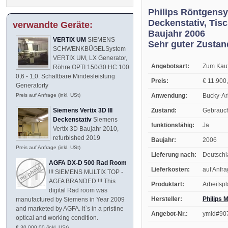
Philips Röntgens
Deckenstativ, Tis
verwandte Geräte:
Baujahr 2006
VERTIX UM
SIEMENS
Sehr guter Zustan
SCHWENKBÜGELSystem
VERTIX UM, LX Generator,
Angebotsart:
Zum Kau
Röhre OPTI 150/30 HC 100
0,6 - 1,0. Schaltbare Mindesleistung
Preis:
€ 11.900,
Generatorty
Anwendung:
Bucky-Ar
Preis auf Anfrage (inkl. USt)
Zustand:
Gebrauc
Siemens Vertix 3D III
Deckenstativ
Siemens
funktionsfähig:
Ja
Vertix 3D Baujahr 2010,
refurbished 2019
Baujahr:
2006
Preis auf Anfrage (inkl. USt)
Lieferung nach:
Deutsch
AGFA DX-D 500 Rad Room
Lieferkosten:
auf Anfr
!!! SIEMENS MULTIX TOP -
AGFA BRANDED !!! This
Produktart:
Arbeitspl
digital Rad room was
Hersteller:
Philips 
manufactured by Siemens in Year 2009
and marketed by AGFA. It`s in a pristine
Angebot-Nr.:
ymid#90
optical and working condition.
€ 30.000,00 (inkl. USt)