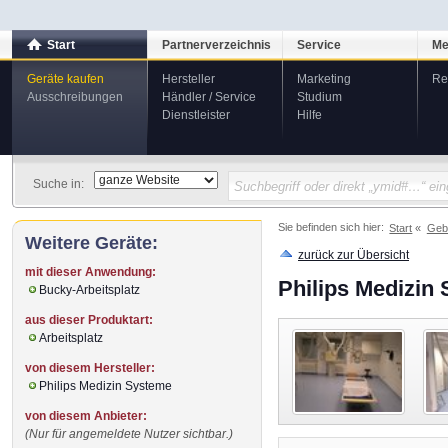
Start
Partnerverzeichnis
Service
Me
Geräte kaufen
Hersteller
Marketing
Re
Ausschreibungen
Händler / Service
Studium
Dienstleister
Hilfe
Suche in:
Sie befinden sich hier:
Start
Geb
Weitere Geräte:
zurück zur Übersicht
mit dieser Anwendung:
Philips Medizin
Bucky-Arbeitsplatz
aus dieser Produktart:
Arbeitsplatz
von diesem Hersteller:
Philips Medizin Systeme
von diesem Anbieter:
(Nur für angemeldete Nutzer sichtbar.)