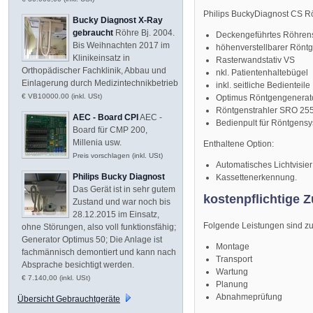
Philips BuckyDiagnost CS R
Bucky Diagnost X-Ray
gebraucht
Röhre Bj. 2004.
Deckengeführtes Röhrens
Bis Weihnachten 2017 im
höhenverstellbarer Röntg
Klinikeinsatz in
Rasterwandstativ VS
Orthopädischer Fachklinik, Abbau und
nkl. Patientenhaltebügel
Einlagerung durch Medizintechnikbetrieb
inkl. seitliche Bedienteile
€ VB10000.00 (inkl. USt)
Optimus Röntgengenerat
Röntgenstrahler SRO 25
AEC - Board CPI
AEC -
Bedienpult für Röntgensy
Board für CMP 200,
Millenia usw.
Enthaltene Option:
Preis vorschlagen (inkl. USt)
Automatisches Lichtvisier
Philips Bucky Diagnost
Kassettenerkennung.
Das Gerät ist in sehr gutem
kostenpflichtige Z
Zustand und war noch bis
28.12.2015 im Einsatz,
Folgende Leistungen sind zum
ohne Störungen, also voll funktionsfähig;
Generator Optimus 50; Die Anlage ist
Montage
fachmännisch demontiert und kann nach
Transport
Absprache besichtigt werden.
Wartung
€ 7.140,00 (inkl. USt)
Planung
Abnahmeprüfung
Übersicht Gebrauchtgeräte