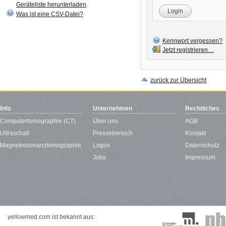
Geräteliste herunterladen
.
Login
Was ist eine CSV-Datei?
Kennwort vergessen?
Jetzt registrieren…
zurück zur Übersicht
Info
Unternehmen
Rechtliches
Computertomographie (CT)
Über uns
AGB
Ultraschall
Pressebereich
Kontakt
Magnetresonanztomographie
Logos
Datenschutz
Jobs
Impressum
yellowmed.com ist bekannt aus: