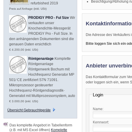
Besichtigung/Abholung n
refurbished 2019
Preis auf Anfrage (inkl. USt)
PRODIGY PRO - Ful Size
Wir
Kontaktinformatio
verkaufen unser
Knochendichte-Messgerät
PRODIGY Pro - Full Size. In
Die Adresse des Verkäufers i
den anhängenden Dokumenten sind die
Bitte loggen Sie sich ein o
genauen Daten ersichtlich
€ 4.200,00 (inkl. USt)
Röntgenanlage
Komplette
Röntgenanlage
Anbieter unverbin
Röntgenwerk Bochum mit
Hochfrequenz Generator MP
Das Kontaktformular zum Ver
501/ CE zertifiziert S7N 71091.
oder loggen sich ein, wenn Sie
Mikroprozessor gesteuerter
Hochfrequenz-Röntgendiagnostik-
Login
Generatot mit Multiprozessorsystem, auto
€ 3.000,00 (inkl. USt)
Name:
Übersicht Gebrauchtgeräte
Kennwort:
Das komplette Angebot in Tabellenform
(z.B. mit MS Excel öffnen)
Komplette