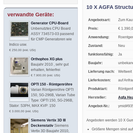
10 X AGFA Structu
verwandte Geräte:
Angebotsart:
Zum Kau
Generator CPU-Board
Preis:
€ 1.390,0
Unbenutztes CPU Board
ASSY 734573-03 passend
Anwendung:
Roentgen
für CMP Generatoren wie
Indico usw.
Zustand:
Neu
€ 250,00 (inkl. USt)
funktionsfähig:
Ja
Orthophos XG plus
Baujahr:
unbekan
Baujahr 2010 , sehr gut
erhalten, fehlerfrei
Lieferung nach:
Weltweit
€ 7.900,00 (inkl. USt)
Lieferkosten:
auf Anfr
OPTI 150 - Röntgenröhre
Produktart:
Röntgenf
Varian Röntgenröhre OPTI
150, SG-296B, Varian Tube
Hersteller:
Agfa He
Type: OPTI 150, SG-296B,
Stator: S3PH, MAX KVP: 150
Angebot-Nr.:
ymid#93
€ 3.000,00 (inkl. USt)
Angeboten werden 10 X Gum
Siemens Vertix 3D III
Deckenstativ
Siemens
Größere Mengen sind auf
Vertix 3D Baujahr 2010,