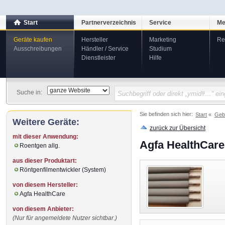
Start
Partnerverzeichnis
Service
Me
Geräte kaufen
Hersteller
Marketing
Re
Ausschreibungen
Händler / Service
Studium
Dienstleister
Hilfe
Suche in:
Sie befinden sich hier:
Start
Geb
Weitere Geräte:
zurück zur Übersicht
mit dieser Anwendung:
Agfa HealthCar
Roentgen allg.
aus dieser Produktart:
Röntgenfilmentwickler (System)
von diesem Hersteller:
Agfa HealthCare
von diesem Anbieter:
(Nur für angemeldete Nutzer sichtbar.)