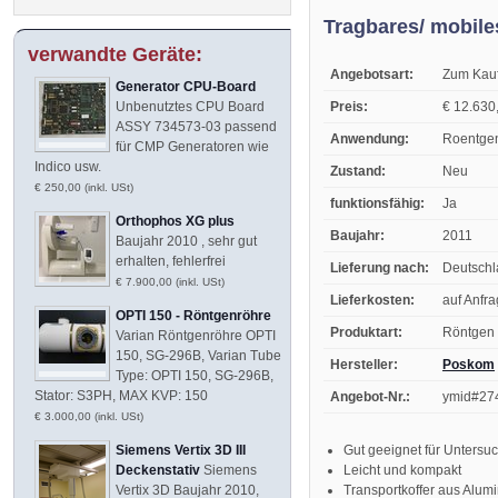
Tragbares/ mobile
verwandte Geräte:
Angebotsart:
Zum Kau
Generator CPU-Board
Preis:
€ 12.630,
Unbenutztes CPU Board
ASSY 734573-03 passend
Anwendung:
Roentgen
für CMP Generatoren wie
Indico usw.
Zustand:
Neu
€ 250,00 (inkl. USt)
funktionsfähig:
Ja
Orthophos XG plus
Baujahr:
2011
Baujahr 2010 , sehr gut
erhalten, fehlerfrei
Lieferung nach:
Deutsch
€ 7.900,00 (inkl. USt)
Lieferkosten:
auf Anfr
OPTI 150 - Röntgenröhre
Produktart:
Röntgen 
Varian Röntgenröhre OPTI
150, SG-296B, Varian Tube
Hersteller:
Poskom
Type: OPTI 150, SG-296B,
Stator: S3PH, MAX KVP: 150
Angebot-Nr.:
ymid#27
€ 3.000,00 (inkl. USt)
Gut geeignet für Untersu
Siemens Vertix 3D III
Leicht und kompakt
Deckenstativ
Siemens
Transportkoffer aus Alum
Vertix 3D Baujahr 2010,