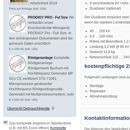
8 verschiedene kV / mAs 
refurbished 2019
Duallaser (optional)
Preis auf Anfrage (inkl. USt)
Der Duallaser projiziert zwe
PRODIGY PRO - Ful Size
Wir
wenn bei starkem Lichteinfall
verkaufen unser
Knochendichte-Messgerät
40 … 100 kV
PRODIGY Pro - Full Size. In
0,4 …100 mAs
den anhängenden Dokumenten sind die
Röhre mit Brennfleck 1,
genauen Daten ersichtlich
Leistung 3,2 kW @ 80 kV
€ 4.200,00 (inkl. USt)
Gewicht 14,6 kg
Netzanschluß 110 … 240 
Röntgenanlage
Komplette
Röntgenanlage
kostenpflichtige Z
Röntgenwerk Bochum mit
Hochfrequenz Generator MP
Folgende Leistungen sind zum
501/ CE zertifiziert S7N 71091.
Mikroprozessor gesteuerter
Montage
Hochfrequenz-Röntgendiagnostik-
Reparatur
Generatot mit Multiprozessorsystem, auto
Abnahmeprüfung
€ 3.000,00 (inkl. USt)
Übersicht Gebrauchtgeräte
Kontaktinformatio
Das komplette Angebot in Tabellenform
(z.B. mit MS Excel öffnen)
Komplette
Die Adresse des Verkäufers i