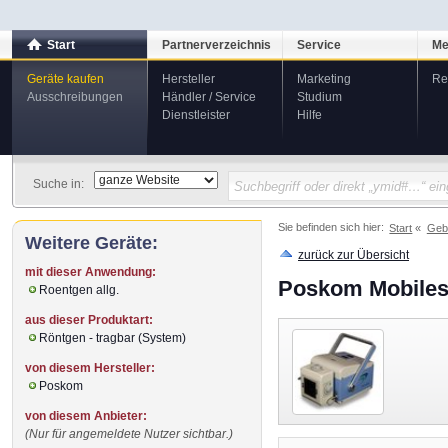
Start
Partnerverzeichnis
Service
Me
Geräte kaufen
Hersteller
Marketing
Re
Ausschreibungen
Händler / Service
Studium
Dienstleister
Hilfe
Suche in:
Sie befinden sich hier:
Start
Geb
Weitere Geräte:
zurück zur Übersicht
mit dieser Anwendung:
Poskom Mobiles
Roentgen allg.
aus dieser Produktart:
Röntgen - tragbar (System)
von diesem Hersteller:
Poskom
von diesem Anbieter:
(Nur für angemeldete Nutzer sichtbar.)