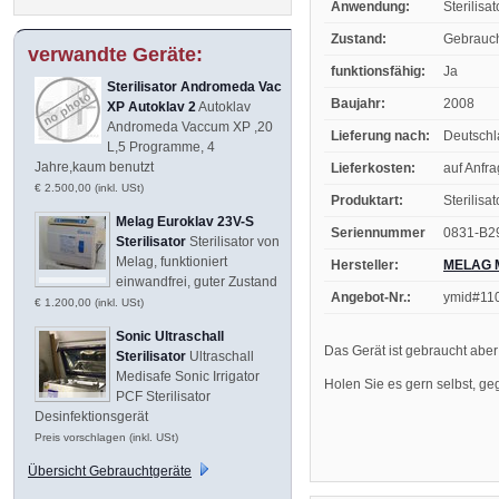
Anwendung:
Sterilisa
Zustand:
Gebrauc
verwandte Geräte:
funktionsfähig:
Ja
Sterilisator Andromeda Vac
Baujahr:
2008
XP Autoklav 2
Autoklav
Andromeda Vaccum XP ,20
Lieferung nach:
Deutsch
L,5 Programme, 4
Jahre,kaum benutzt
Lieferkosten:
auf Anfr
€ 2.500,00 (inkl. USt)
Produktart:
Sterilisa
Melag Euroklav 23V-S
Seriennummer
0831-B2
Sterilisator
Sterilisator von
Melag, funktioniert
Hersteller:
MELAG M
einwandfrei, guter Zustand
Angebot-Nr.:
ymid#11
€ 1.200,00 (inkl. USt)
Sonic Ultraschall
Das Gerät ist gebraucht aber 
Sterilisator
Ultraschall
Medisafe Sonic Irrigator
Holen Sie es gern selbst, geg
PCF Sterilisator
Desinfektionsgerät
Preis vorschlagen (inkl. USt)
Übersicht Gebrauchtgeräte