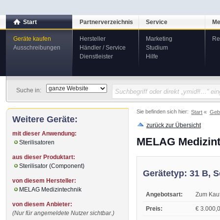
Start
Partnerverzeichnis
Service
Me
Geräte kaufen
Hersteller
Marketing
Re
Ausschreibungen
Händler / Service
Studium
Dienstleister
Hilfe
Suche in:
Sie befinden sich hier:
Start
Geb
Weitere Geräte:
zurück zur Übersicht
mit dieser Anwendung:
MELAG Medizint
Sterilisatoren
aus dieser Produktart:
Sterilisator (Component)
Gerätetyp: 31 B, 
von diesem Hersteller:
MELAG Medizintechnik
Angebotsart:
Zum Kau
von diesem Anbieter:
Preis:
€ 3.000,0
(Nur für angemeldete Nutzer sichtbar.)