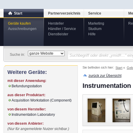
Start
Partnerverzeichnis
Service
Me
Geräte kaufen
Hersteller
Marketing
Re
Ausschreibungen
Händler / Service
Studium
Dienstleister
Hilfe
Suche in:
Sie befinden sich hier:
Start
Geb
Weitere Geräte:
zurück zur Übersicht
mit dieser Anwendung:
Instrumentation
Befundungsstation
aus dieser Produktart:
Acquisition Workstation (Component)
von diesem Hersteller:
Instrumentation Laboratory
von diesem Anbieter:
(Nur für angemeldete Nutzer sichtbar.)