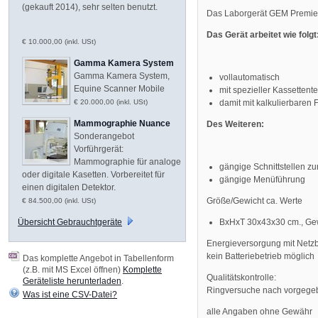
(gekauft 2014), sehr selten benutzt.
Das Laborgerät GEM Premier 3
Das Gerät arbeitet wie folgt
€ 10.000,00 (inkl. USt)
Gamma Kamera System
Gamma Kamera System,
vollautomatisch
Equine Scanner Mobile
mit spezieller Kassettent
damit mit kalkulierbaren 
€ 20.000,00 (inkl. USt)
Mammographie Nuance
Des Weiteren:
Sonderangebot
Vorführgerät:
Mammographie für analoge
gängige Schnittstellen z
oder digitale Kasetten. Vorbereitet für
gängige Menüführung
einen digitalen Detektor.
Größe/Gewicht ca. Werte
€ 84.500,00 (inkl. USt)
BxHxT 30x43x30 cm., Gew
Übersicht Gebrauchtgeräte
Energieversorgung mit Netz
kein Batteriebetrieb möglich
Das komplette Angebot in Tabellenform
(z.B. mit MS Excel öffnen)
Komplette
Qualitätskontrolle:
Geräteliste herunterladen
.
Ringversuche nach vorgegeb
Was ist eine CSV-Datei?
alle Angaben ohne Gewähr