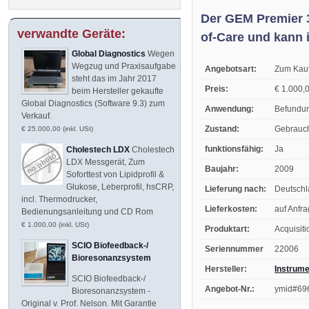
Der GEM Premier 3
verwandte Geräte:
of-Care und kann i
Global Diagnostics
Wegen
Wegzug und Praxisaufgabe
Angebotsart:
Zum Kau
steht das im Jahr 2017
Preis:
€ 1.000,0
beim Hersteller gekaufte
Global Diagnostics (Software 9.3) zum
Anwendung:
Befundun
Verkauf.
Zustand:
Gebrauc
€ 25.000,00 (inkl. USt)
funktionsfähig:
Ja
Cholestech LDX
Cholestech
LDX Messgerät, Zum
Baujahr:
2009
Soforttest von Lipidprofil &
Glukose, Leberprofil, hsCRP,
Lieferung nach:
Deutsch
incl. Thermodrucker,
Lieferkosten:
auf Anfr
Bedienungsanleitung und CD Rom
€ 1.000,00 (inkl. USt)
Produktart:
Acquisit
SCIO Biofeedback-/
Seriennummer
22006
Bioresonanzsystem
Hersteller:
Instrume
SCIO Biofeedback-/
Angebot-Nr.:
ymid#69
Bioresonanzsystem -
Original v. Prof. Nelson. Mit Garantie