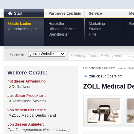
Start
Partnerverzeichnis
Service
Me
Geräte kaufen
Hersteller
Marketing
Re
Ausschreibungen
Händler / Service
Studium
Dienstleister
Hilfe
Suche in:
Sie befinden sich hier:
Start
Geb
Weitere Geräte:
zurück zur Übersicht
mit dieser Anwendung:
ZOLL Medical Deu
Defibrillator
aus dieser Produktart:
Defibrillator (System)
von diesem Hersteller:
ZOLL Medical Deutschland
von diesem Anbieter:
(Nur für angemeldete Nutzer sichtbar.)