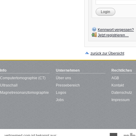
Login
Kennwort vergessen?
Jetzt registrieren…
zurück zur Übersicht
Info
Unternehmen
Rechtliches
Computertomographie (CT)
Über uns
AGB
Ultraschall
Pressebereich
Kontakt
Magnetresonanztomographie
Logos
Datenschutz
Jobs
Impressum
yellowmed.com ist bekannt aus: