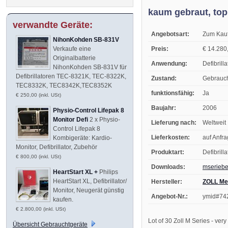
kaum gebraut, top 
verwandte Geräte:
Angebotsart:
Zum Kau
NihonKohden SB-831V
Preis:
€ 14.280,
Verkaufe eine
Originalbatterie
Anwendung:
Defibrilla
NihonKohden SB-831V für
Defibrillatoren TEC-8321K, TEC-8322K,
Zustand:
Gebrauc
TEC8332K, TEC8342K,TEC8352K
funktionsfähig:
Ja
€ 250,00 (inkl. USt)
Baujahr:
2006
Physio-Control Lifepak 8
Monitor Defi
2 x Physio-
Lieferung nach:
Weltweit
Control Lifepak 8
Lieferkosten:
auf Anfr
Kombigeräte: Kardio-
Monitor, Defibrillator, Zubehör
Produktart:
Defibrill
€ 800,00 (inkl. USt)
Downloads:
mseriebe
HeartStart XL +
Philips
HeartStart XL, Defibrillator/
Hersteller:
ZOLL Me
Monitor, Neugerät günstig
Angebot-Nr.:
ymid#74
kaufen.
€ 2.800,00 (inkl. USt)
Lot of 30 Zoll M Series - very
Übersicht Gebrauchtgeräte