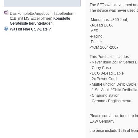
The SETs was developed an
The device was never used pr
Das komplette Angebot in Tabellenform
(z.B. mit MS Excel öffnen)
Komplette
-Monophasic 360 Joul,
Geräteliste herunterladen
.
-3-Lead ECG,
Was ist eine CSV-Datei?
-AED,
-Pacing,
-Printer,
-YOM 2004-2007
This Purchase includes:
- Never used Zoll M Series Def
- Carry Case
- ECG 3-Lead Cable
- 2x Power Cord
- Multi-Function Defib Cable
- 1 Set Adult / Child Defibrill
- Charging station
- German / English menu
Please contact us for more i
EXW Germany
the price include 19% of Ger