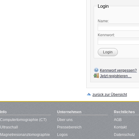
Login
Name:
Kennwort:
Login
Kennwort vergessen?
Jetzt registrieren…
zurück zur Übersicht
Info
Unternehmen
Rechtliches
Computertomographie (CT)
Über uns
AGB
Ultraschall
Pressebereich
Kontakt
Magnetresonanztomographie
Logos
Datenschutz