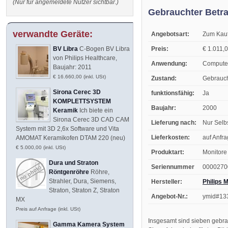
(Nur für angemeldete Nutzer sichtbar.)
Gebrauchter Betr
verwandte Geräte:
Angebotsart:
Zum Kau
Preis:
€ 1.011,0
BV Libra
C-Bogen BV Libra
von Philips Healthcare,
Anwendung:
Computer
Baujahr: 2011
€ 16.660,00 (inkl. USt)
Zustand:
Gebrauc
Sirona Cerec 3D
funktionsfähig:
Ja
KOMPLETTSYSTEM
Baujahr:
2000
Keramik
Ich biete ein
Sirona Cerec 3D CAD CAM
Lieferung nach:
Nur Selb
System mit 3D 2,6x Software und Vita
Lieferkosten:
auf Anfr
AMOMAT Keramikofen DTAM 220 (neu)
€ 5.000,00 (inkl. USt)
Produktart:
Monitore
Dura und Straton
Seriennummer
0000270
Röntgenröhre
Röhre,
Strahler, Dura, Siemens,
Hersteller:
Philips 
Straton, Straton Z, Straton
Angebot-Nr.:
ymid#13
MX
Preis auf Anfrage (inkl. USt)
Insgesamt sind sieben gebra
Gamma Kamera System