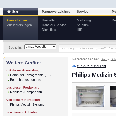
Start
Partnerverzeichnis
Service
Me
Geräte kaufen
Hersteller
Marketing
Re
Ausschreibungen
Händler / Service
Studium
Dienstleister
Hilfe
Suche in:
Sie befinden sich hier:
Start
Geb
Weitere Geräte:
zurück zur Übersicht
mit dieser Anwendung:
Philips Medizin
Computer-Tomographie (CT)
Betrachtungsmonitore
aus dieser Produktart:
Monitore (Component)
von diesem Hersteller:
Philips Medizin Systeme
von diesem Anbieter: