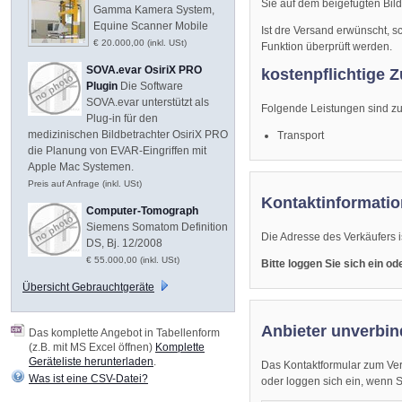
Sie auf dem beigefügten Bild
Gamma Kamera System,
Equine Scanner Mobile
Ist dre Versand erwünscht, 
€ 20.000,00 (inkl. USt)
Funktion überprüft werden.
SOVA.evar OsiriX PRO
kostenpflichtige Z
Plugin
Die Software
SOVA.evar unterstützt als
Folgende Leistungen sind zum
Plug-in für den
medizinischen Bildbetrachter OsiriX PRO
Transport
die Planung von EVAR-Eingriffen mit
Apple Mac Systemen.
Preis auf Anfrage (inkl. USt)
Kontaktinformatio
Computer-Tomograph
Siemens Somatom Definition
Die Adresse des Verkäufers i
DS, Bj. 12/2008
€ 55.000,00 (inkl. USt)
Bitte loggen Sie sich ein o
Übersicht Gebrauchtgeräte
Anbieter unverbin
Das komplette Angebot in Tabellenform
(z.B. mit MS Excel öffnen)
Komplette
Geräteliste herunterladen
.
Das Kontaktformular zum Ver
Was ist eine CSV-Datei?
oder loggen sich ein, wenn Sie