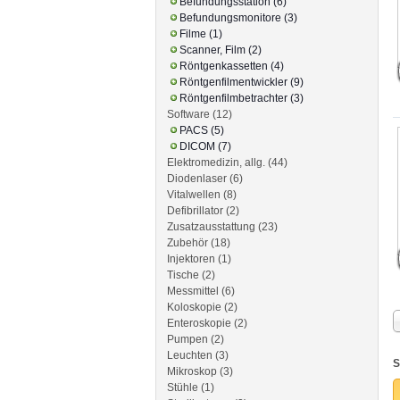
Befundungsstation (6)
Befundungsmonitore (3)
Filme (1)
Scanner, Film (2)
Röntgenkassetten (4)
Röntgenfilmentwickler (9)
Röntgenfilmbetrachter (3)
Software (12)
PACS (5)
DICOM (7)
Elektromedizin, allg. (44)
Diodenlaser (6)
Vitalwellen (8)
Defibrillator (2)
Zusatzausstattung (23)
Zubehör (18)
Injektoren (1)
Tische (2)
Messmittel (6)
Koloskopie (2)
Enteroskopie (2)
Pumpen (2)
Leuchten (3)
S
Mikroskop (3)
Stühle (1)