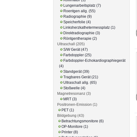
Lungenarbeitsplatz (7)
Roentgen allg. (55)
Radiographie (9)
Speicherfolie (4)
Linksherzkathetermessplatz (1)
Direktradiographie (3)
Röntgentherapie (2)
Ultraschall (205)
S/W Gerät (47)
Farbdoppler (25)
Farbdoppler-Echokardiographiegerät
(4)
Standgerät (39)
Tragbares Gerät (21)
Ultraschall allg. (65)
Stoßwelle (4)
Magnetresonanz (3)
MRT (3)
Positronen-Emission (1)
PET (1)
Bildgebung (43)
Betrachtungsmonitore (6)
OP-Monitore (1)
Printer (8)