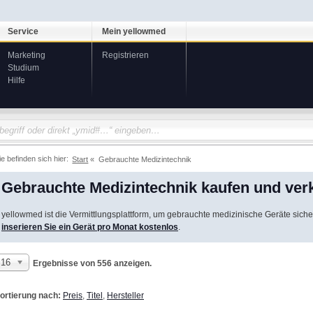
Service
Mein yellowmed
Marketing
Registrieren
Studium
Hilfe
ie befinden sich hier:
Start
Gebrauchte Medizintechnik
Gebrauchte Medizintechnik kaufen und ver
yellowmed ist die Vermittlungsplattform, um gebrauchte medizinische Geräte siche
inserieren Sie ein Gerät pro Monat kostenlos
.
16
Ergebnisse von 556 anzeigen.
ortierung nach:
Preis
,
Titel
,
Hersteller