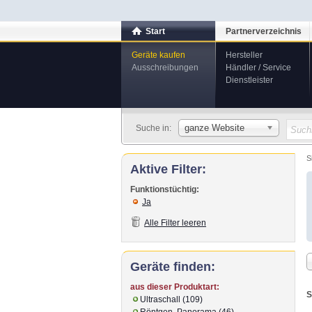
Start
Partnerverzeichnis
Geräte kaufen
Hersteller
Ausschreibungen
Händler / Service
Dienstleister
ganze Website
Suche in:
S
Aktive Filter:
Funktionstüchtig:
Ja
Alle Filter leeren
Geräte finden:
aus dieser Produktart:
S
Ultraschall (109)
Röntgen, Panorama (46)