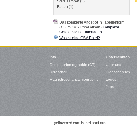
Sterilisatoren (3)
Betten (1)
Das komplette Angebot in Tabellenform
(z.B. mit MS Excel öffnen)
Komplette
Geräteliste herunterladen
.
Was ist eine CSV-Datei?
Info
Unternehmen
Computertomographie (CT)
Über uns
Ultraschall
Pressebereich
Magnetresonanztomographie
Logos
Jobs
yellowmed.com ist bekannt aus: