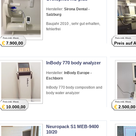
Hersteller:
Sirona Dental -
Salzburg
Baujahr 2010 , sehr gut erhalten,
fehlerfrei
€
7.900,00
Preis auf 
InBody 770 body analyzer
Hersteller:
InBody Europe -
Eschborn
InBody 770 body composition and
body water analyzer
€
€
10.000,00
2.500,00
Neuropack S1 MEB-9400
10/20