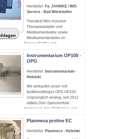
Hersteller:
Fa. JAHNKE / IMS-
Service - Bad Wörishofen
Theratest Mini inclusive
Therapieadapter und
Medikamentwabe sowie
schlagen
Medikamententeller im
Transportkoffer und
Anleitung/Beschreibung. Zustand :
gebraucht , jedoch gut erhalten.
Instrumentarium OP100 -
Neupreis bei 1500 € plus Zubehör
OPG
Hersteller:
Instrumentarium -
Helsinki
Wir verkaufen unser voll
funktionsfähiges OPG OP100.
Ursprünglich analog, seit 2012
mittels Dürr-Speicherfolie
digitalisiert. Inkl. Prüfkörper und
Unterlagen. TÜV laufend.
Planmeca proline EC
Hersteller:
Planmeca - Helsinki