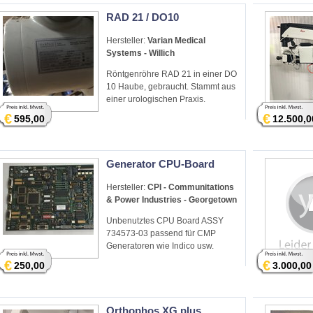
RAD 21 / DO10
Hersteller:
Varian Medical
Systems - Willich
Röntgenröhre RAD 21 in einer DO
10 Haube, gebraucht. Stammt aus
einer urologischen Praxis.
€
€
595,00
12.500,0
Generator CPU-Board
Hersteller:
CPI - Communitations
& Power Industries - Georgetown
Unbenutztes CPU Board ASSY
734573-03 passend für CMP
Generatoren wie Indico usw.
€
€
250,00
3.000,00
Orthophos XG plus