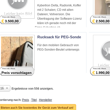
Kybertron Delta, Radionik, Koffer
mit 2 Schalen; CD mit allen
Dateien; Vollversion. Die
Übertragung der Software-Lizenz
€
€
3.500,00
2.500,00
kläre ich gerade noch mit der
Firma Kybertron ab.
Rucksack für PEG-Sonde
Für den mobilen Gebrauch von
PEG-Sonden-Beutel unterwegs
€
Preis vorschlagen
1.990,00
16
Ergebnisse von 556 anzeigen.
ortierung nach:
Preis
,
Titel
,
Hersteller
Bieten auch Sie kostenlos ihr Gerät zum Verkauf an!