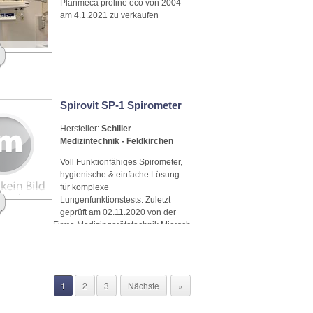
Planmeca proline eco von 2004
am 4.1.2021 zu verkaufen
Spirovit SP-1 Spirometer
Hersteller:
Schiller
Medizintechnik - Feldkirchen
Voll Funktionfähiges Spirometer,
hygienische & einfache Lösung
für komplexe
Lungenfunktionstests. Zuletzt
geprüft am 02.11.2020 von der
Firma Medizingerätetechnik Miersch
GmbH.
1
2
3
Nächste
»