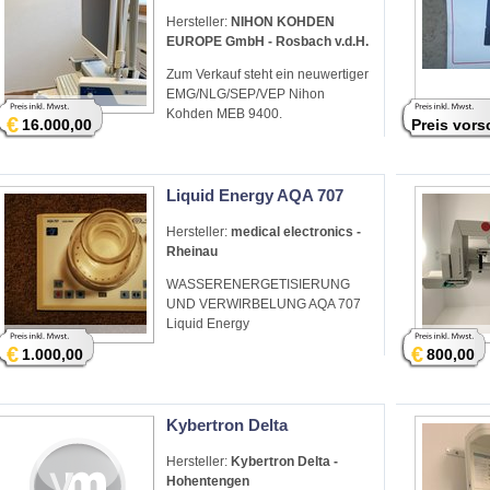
Hersteller:
NIHON KOHDEN
EUROPE GmbH - Rosbach v.d.H.
Zum Verkauf steht ein neuwertiger
EMG/NLG/SEP/VEP Nihon
Kohden MEB 9400.
€
16.000,00
Preis vor
Liquid Energy AQA 707
Hersteller:
medical electronics -
Rheinau
WASSERENERGETISIERUNG
UND VERWIRBELUNG AQA 707
Liquid Energy
€
€
1.000,00
800,00
Kybertron Delta
Hersteller:
Kybertron Delta -
Hohentengen