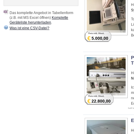
H
S
Das komplette Angebot in Tabellenform
(z.B. mit MS Excel öffnen)
Komplette
T
Geräteliste herunterladen
.
L
Was ist eine CSV-Datei?
k
B
€
5.000,00
P
T
H
N
I
m
n
€
22.800,00
E
ist
Abn
E
H