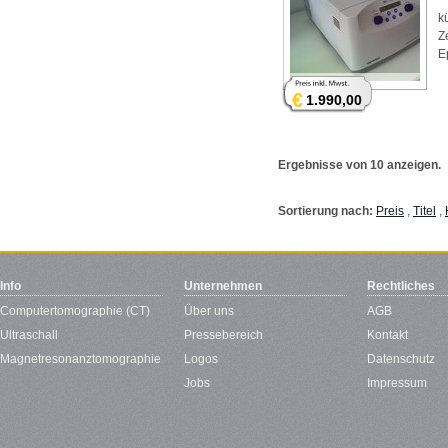
k
Z
E
€
1.990,00
Ergebnisse von 10 anzeigen.
Sortierung nach:
Preis
,
Titel
,
Info
Unternehmen
Rechtliches
Computertomographie (CT)
Über uns
AGB
Ultraschall
Pressebereich
Kontakt
Magnetresonanztomographie
Logos
Datenschutz
Jobs
Impressum