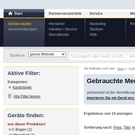
Start
Partnerverzeichnis
Service
Me
Geräte kaufen
Hersteller
Marketing
Re
Ausschreibungen
Händler / Service
Studium
Dienstleister
Hilfe
Suche in:
Sie befinden sich hier:
Start
Geb
Aktive Filter:
Gebrauchte Med
Kategorien:
Kardiologie
yellowmed ist die Vermittlun
Alle Filter leeren
inserieren Sie ein Gerät pr
Ergebnisse von 10 anzeigen.
Geräte finden:
aus dieser Produktart:
Sortierung nach:
Preis
,
Titel
,
H
C-Bogen (2)
Ultraschall (2)