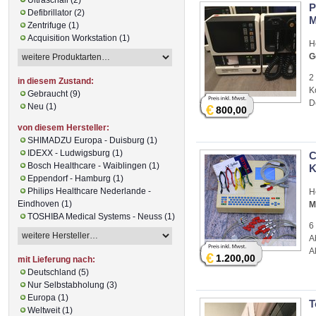
P
Defibrillator (2)
M
Zentrifuge (1)
Acquisition Workstation (1)
H
G
2
in diesem Zustand:
K
Gebraucht (9)
D
Neu (1)
€
800,00
von diesem Hersteller:
SHIMADZU Europa - Duisburg (1)
IDEXX - Ludwigsburg (1)
C
Bosch Healthcare - Waiblingen (1)
K
Eppendorf - Hamburg (1)
Philips Healthcare Nederlande -
H
Eindhoven (1)
M
TOSHIBA Medical Systems - Neuss (1)
6
A
A
€
1.200,00
mit Lieferung nach:
Deutschland (5)
Nur Selbstabholung (3)
Europa (1)
T
Weltweit (1)