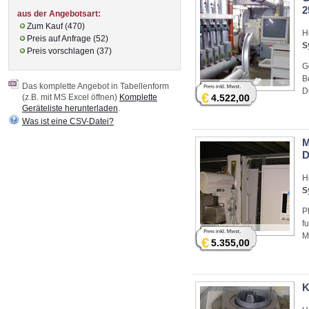
2
aus der Angebotsart:
Zum Kauf (470)
H
Preis auf Anfrage (52)
S
Preis vorschlagen (37)
G
B
Das komplette Angebot in Tabellenform
D
€
(z.B. mit MS Excel öffnen)
Komplette
4.522,00
Geräteliste herunterladen
.
Was ist eine CSV-Datei?
M
D
H
S
P
f
M
€
5.355,00
K