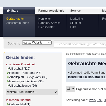
Start
Partnerverzeichnis
Service
Me
Geräte kaufen
Hersteller
Marketing
Re
Ausschreibungen
Händler / Service
Studium
Dienstleister
Hilfe
Suche in:
Sie befinden sich hier:
Start
Geb
Geräte finden:
Gebrauchte Med
aus dieser Produktart:
Ultraschall (110)
yellowmed ist die Vermittlun
Röntgen, Panorama (47)
inserieren Sie ein Gerät pr
Arbeitsplatz, Bucky, konv. (30)
Mammographie, konv. (30)
Ultraschallsonde (26)
Ergebnisse von 559 a
Sortierung nach:
Preis
,
Titel
,
H
in diesem Zustand:
Gebraucht (471)