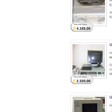
H
C
A
f
€
4.165,00
U
H
H
G
U
M
€
2.320,00
U
H