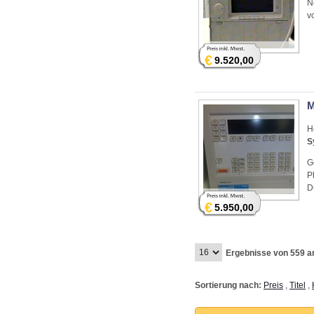
N
v
€
9.520,00
M
H
S
G
P
D
€
5.950,00
Ergebnisse von 559 a
Sortierung nach:
Preis
,
Titel
,