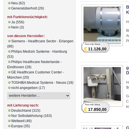
Neu (62)
B
Generalüberholt (26)
K
mit Funktionstüchtigkeit:
H
Ja (556)
Nein (3)
B
A
von diesem Hersteller:
P
Siemens - Healthcare Sector - Erlangen
(86)
€
11.126,00
Philips Medizin Systeme - Hamburg
(53)
Philips Healthcare Nederlande -
Eindhoven (28)
g
GE Healthcare Customer Center -
D
München (20)
H
TOSHIBA Medical Systems - Neuss (18)
S
nicht angegeben (17)
G
C
mit Lieferung nach:
k
€
17.850,00
Deutschland (315)
Nur Selbstabholung (163)
Weltweit (46)
Europa (35)
G