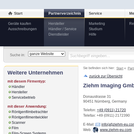
Start
Partnerverzeichnis
Service
Me
Geräte kaufen
Hersteller
Marketing
Re
Ausschreibungen
Händler / Service
Studium
Dienstleister
Hilfe
Suche in:
Sie befinden sich hier:
Start
Part
Weitere Unternehmen
zurück zur Übersicht
mit diesem Firmentyp:
Ziehm Imaging Gm
Händler
Hersteller
Donaustrasse 31
Servicebetrieb
90451
Nürnberg
,
Germany
mit dieser Anwendung:
Telefon:
+49 (0911) 21720
Röntgenfilmbetrachter
Telefax
: +49 (0911) 2172390
Röntgenfilmentwickler
Scanner
E-Mail:
info(at)ziehm-eu.c
Film
Web:
www.ziehm-eu.com
Film-Screen Systems