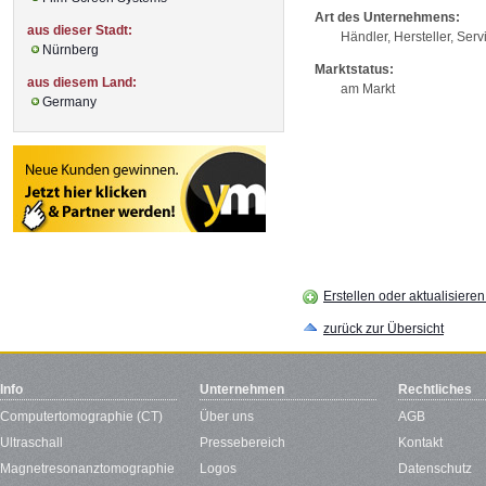
Art des Unternehmens:
aus dieser Stadt:
Händler, Hersteller, Serv
Nürnberg
Marktstatus:
aus diesem Land:
am Markt
Germany
Erstellen oder aktualisiere
zurück zur Übersicht
Info
Unternehmen
Rechtliches
Computertomographie (CT)
Über uns
AGB
Ultraschall
Pressebereich
Kontakt
Magnetresonanztomographie
Logos
Datenschutz