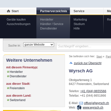
Start
Partnerverzeichnis
Service
Me
Geräte kaufen
Hersteller
Marketing
Re
Ausschreibungen
Händler / Service
Studium
Dienstleister
Hilfe
Suche in:
Sie befinden sich hier:
Start
Part
Weitere Unternehmen
zurück zur Übersicht
mit diesem Firmentyp:
Wyrsch AG
Hersteller
Dienstleister
Obstgartenweg 1
aus dieser Stadt:
8427
Freienstein
,
Switzerland
Freienstein
Telefon:
+41 (044) 8655566
aus diesem Land:
Telefax
: +41 (044) 8651866
Switzerland
E-Mail:
offive(at)wyrsch.ch
Web:
www.wyrsch.ch