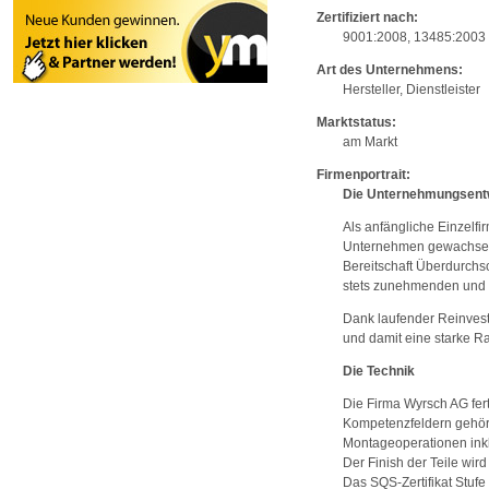
Zertifiziert nach:
9001:2008, 13485:2003
Art des Unternehmens:
Hersteller, Dienstleister
Marktstatus:
am Markt
Firmenportrait:
Die Unternehmungsent
Als anfängliche Einzelfi
Unternehmen gewachsen m
Bereitschaft Überdurchsch
stets zunehmenden und d
Dank laufender Reinvesti
und damit eine starke Ra
Die Technik
Die Firma Wyrsch AG fe
Kompetenzfeldern gehöre
Montageoperationen inkl
Der Finish der Teile wir
Das SQS-Zertifikat Stufe