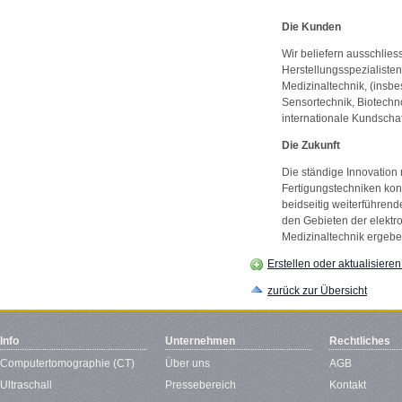
Die Kunden
Wir beliefern ausschlie
Herstellungsspezialiste
Medizinaltechnik, (insbe
Sensortechnik, Biotechno
internationale Kundschaf
Die Zukunft
Die ständige Innovation
Fertigungstechniken kon
beidseitig weiterführen
den Gebieten der elektr
Medizinaltechnik ergebe
Erstellen oder aktualisiere
zurück zur Übersicht
Info
Unternehmen
Rechtliches
Computertomographie (CT)
Über uns
AGB
Ultraschall
Pressebereich
Kontakt