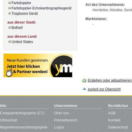
Farbdoppler
Art des Unternehmens:
Farbdoppler-Echokardiographiegerät
Hersteller, Händler, Serv
Tragbares Gerät
Marktstatus:
aus dieser Stadt:
-
Bothell
aus diesem Land:
United States
Erstellen oder aktualisiere
zurück zur Übersicht
Info
Unternehmen
Rechtliches
Computertomographie (CT)
Über uns
AGB
Ultraschall
Pressebereich
Kontakt
Magnetresonanztomographie
Logos
Datenschutz