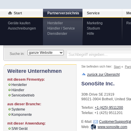
Start
Partnerverzeichnis
Service
Me
Geräte kaufen
Hersteller
Marketing
Re
Ausschreibungen
Händler / Service
Studium
Dienstleister
Hilfe
Suche in:
Sie befinden sich hier:
Start
Part
Weitere Unternehmen
zurück zur Übersicht
mit diesem Firmentyp:
SonoSite Inc.
Hersteller
Händler
30th Drive SE 21919
Servicebetrieb
98021-3904
Bothell
,
United St
aus dieser Branche:
Telefon:
+1 (425) 9511200
Systeme
Telefax
: +1 (425) 9511201
Komponente
E-Mail:
CustomerSupport(at
mit dieser Anwendung:
Web:
www.sonosite.com
S/W Gerät